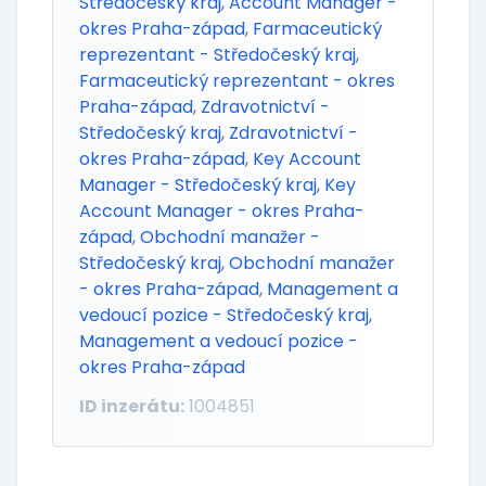
Středočeský kraj
,
Account Manager -
okres Praha-západ
,
Farmaceutický
reprezentant - Středočeský kraj
,
Farmaceutický reprezentant - okres
Praha-západ
,
Zdravotnictví -
Středočeský kraj
,
Zdravotnictví -
okres Praha-západ
,
Key Account
Manager - Středočeský kraj
,
Key
Account Manager - okres Praha-
západ
,
Obchodní manažer -
Středočeský kraj
,
Obchodní manažer
- okres Praha-západ
,
Management a
vedoucí pozice - Středočeský kraj
,
Management a vedoucí pozice -
okres Praha-západ
ID inzerátu:
1004851