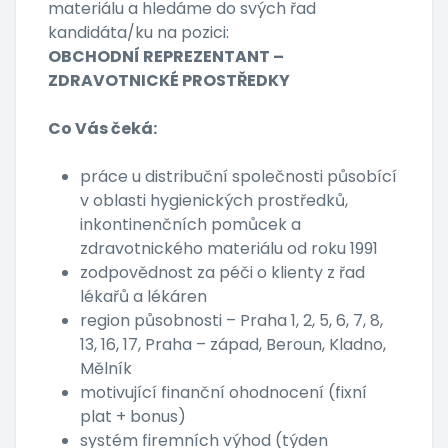
materiálu a hledáme do svých řad
kandidáta/ku na pozici:
OBCHODNÍ REPREZENTANT –
ZDRAVOTNICKÉ PROSTŘEDKY
Co Vás čeká:
práce u distribuční společnosti působící
v oblasti hygienických prostředků,
inkontinenčních pomůcek a
zdravotnického materiálu od roku 1991
zodpovědnost za péči o klienty z řad
lékařů a lékáren
region působnosti – Praha 1, 2, 5, 6, 7, 8,
13, 16, 17, Praha – západ, Beroun, Kladno,
Mělník
motivující finanční ohodnocení (fixní
plat + bonus)
systém firemních výhod (týden