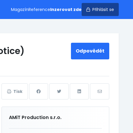
Magazín
Reference
Inzerovat zde
Přihlásit se
otice)
Odpovědět
Tisk
AMiT Production s.r.o.