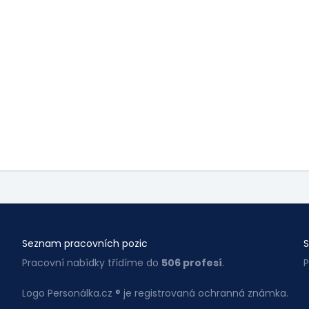
Seznam pracovních pozic
S
Pracovní nabídky třídíme do
506 profesí
.
P
Logo Personálka.cz ® je registrovaná ochranná známka.