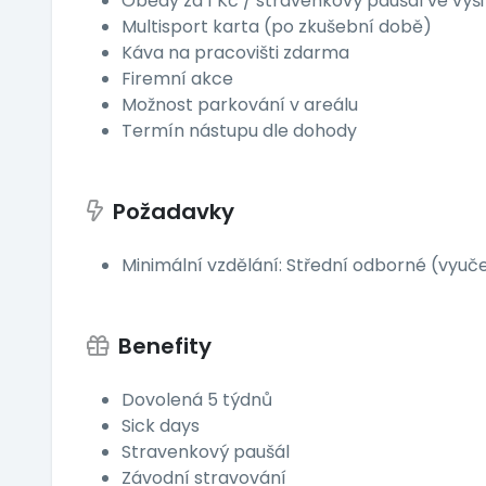
Obědy za 1 Kč / stravenkový paušál ve výši
Multisport karta (po zkušební době)
Káva na pracovišti zdarma
Firemní akce
Možnost parkování v areálu
Termín nástupu dle dohody
Požadavky
Minimální vzdělání: Střední odborné (vyuč
Benefity
Dovolená 5 týdnů
Sick days
Stravenkový paušál
Závodní stravování