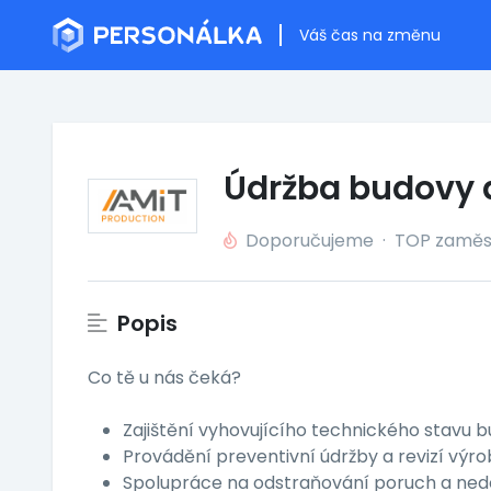
Váš čas na změnu
Údržba budovy a
Doporučujeme
·
TOP zaměs
Popis
Co tě u nás čeká?
Zajištění vyhovujícího technického stavu b
Provádění preventivní údržby a revizí výr
Spolupráce na odstraňování poruch a ned