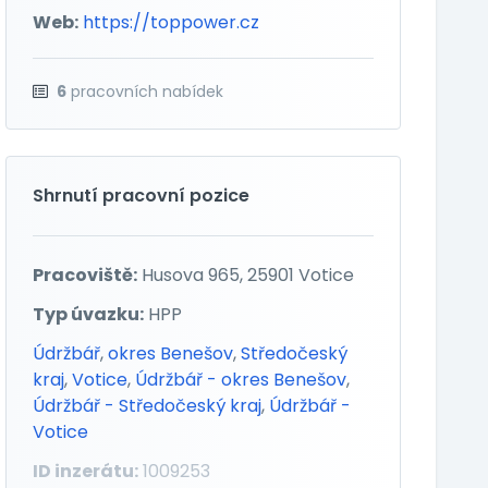
Web:
https://toppower.cz
6
pracovních nabídek
Shrnutí pracovní pozice
Pracoviště:
Husova 965, 25901 Votice
Typ úvazku:
HPP
Údržbář
,
okres Benešov
,
Středočeský
kraj
,
Votice
,
Údržbář - okres Benešov
,
Údržbář - Středočeský kraj
,
Údržbář -
Votice
ID inzerátu:
1009253