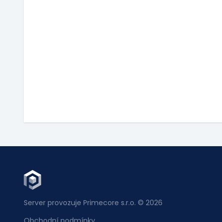
Server provozuje Primecore s.r.o. © 2026
Obchodní podmínky