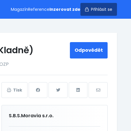
Magazín
Reference
Inzerovat zde
Přihlásit se
 Kladně)
Odpovědět
 OZP
Tisk
S.B.S.Moravia s.r.o.