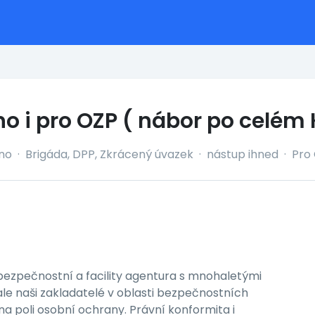
no i pro OZP ( nábor po celém
dno
·
Brigáda, DPP, Zkrácený úvazek
·
nástup ihned
·
Pro
á bezpečnostní a facility agentura s mnohaletými
 ale naši zakladatelé v oblasti bezpečnostních
na poli osobní ochrany. Právní konformita i