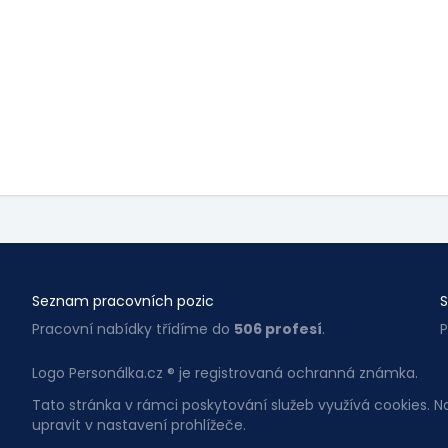
Seznam pracovních pozic
S
Pracovní nabídky třídíme do
506 profesí
.
P
Logo Personálka.cz ® je registrovaná ochranná známka.
Tato stránka v rámci poskytování služeb využívá cookies. 
upravit v nastavení prohlížeče.