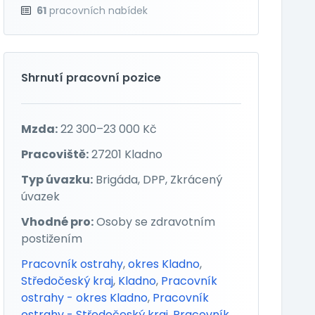
61
pracovních nabídek
Shrnutí pracovní pozice
Mzda:
22 300–23 000 Kč
Pracoviště:
27201 Kladno
Typ úvazku:
Brigáda, DPP, Zkrácený
úvazek
Vhodné pro:
Osoby se zdravotním
postižením
Pracovník ostrahy
,
okres Kladno
,
Středočeský kraj
,
Kladno
,
Pracovník
ostrahy - okres Kladno
,
Pracovník
ostrahy - Středočeský kraj
,
Pracovník