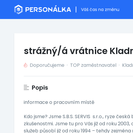
Váš čas na změnu
strážný/á vrátnice Klad
Doporučujeme
·
TOP zaměstnavatel
·
Kla
Popis
informace o pracovním místě
Kdo jsme? Jsme S.B.S. SERVIS s.r.o., ryze česk
zkušenostmi. Jsme tu pro Vás již od roku 2003,
služeb působí již od roku 1994 – tehdy zejména 