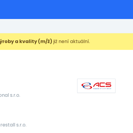
ýroby a kvality (m/ž)
již není aktuální.
nal s.r.o.
estall s.r.o.