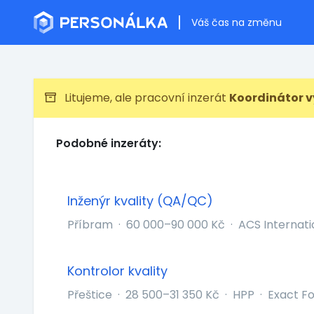
Váš čas na změnu
Litujeme, ale pracovní inzerát
Koordinátor v
Podobné inzeráty:
Inženýr kvality (QA/QC)
Příbram
·
60 000–90 000 Kč
·
ACS Internatio
Kontrolor kvality
Přeštice
·
28 500–31 350 Kč
·
HPP
·
Exact For