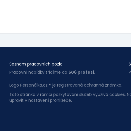
Seznam pracovních pozic
S
Pracovní nabídky třídíme do
506 profesí
.
P
Logo Personálka.cz ® je registrovaná ochranná známka.
Tato stránka v rámci poskytování služeb využívá cookies. 
upravit v nastavení prohlížeče.