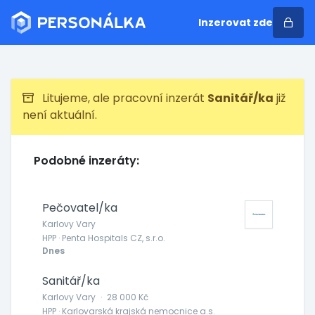
Inzerovat zde
Litujeme, ale pracovní inzerát
Sanitář/ka
již
není aktuální.
Podobné inzeráty:
Pečovatel/ka
Karlovy Vary
HPP · Penta Hospitals CZ, s.r.o.
Dnes
Sanitář/ka
Karlovy Vary
·
28 000 Kč
HPP · Karlovarská krajská nemocnice a.s.