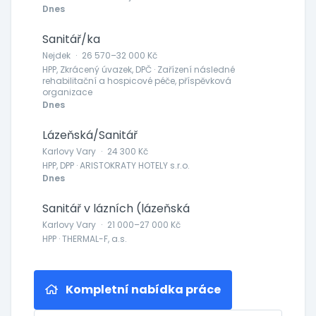
Dnes
Sanitář/ka
Nejdek
·
26 570–32 000 Kč
HPP, Zkrácený úvazek, DPČ · Zařízení následné
rehabilitační a hospicové péče, příspěvková
organizace
Dnes
Lázeňská/Sanitář
Karlovy Vary
·
24 300 Kč
HPP, DPP · ARISTOKRATY HOTELY s.r.o.
Dnes
Sanitář v lázních (lázeňská
Karlovy Vary
·
21 000–27 000 Kč
HPP · THERMAL-F, a.s.
Kompletní nabídka práce