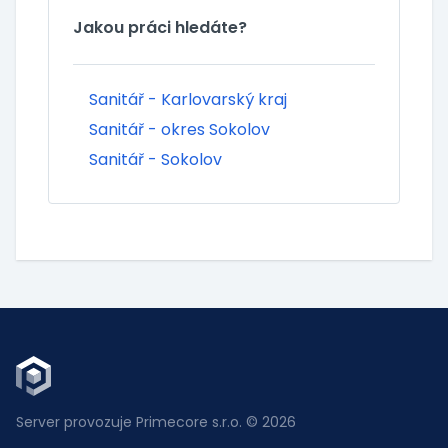
Jakou práci hledáte?
Sanitář - Karlovarský kraj
Sanitář - okres Sokolov
Sanitář - Sokolov
Server provozuje Primecore s.r.o. © 2026