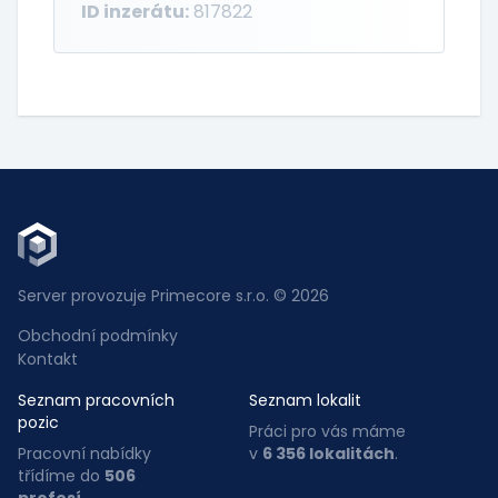
ID inzerátu:
817822
Server provozuje Primecore s.r.o. © 2026
Obchodní podmínky
Kontakt
Seznam pracovních
Seznam lokalit
pozic
Práci pro vás máme
Pracovní nabídky
v
6 356 lokalitách
.
třídíme do
506