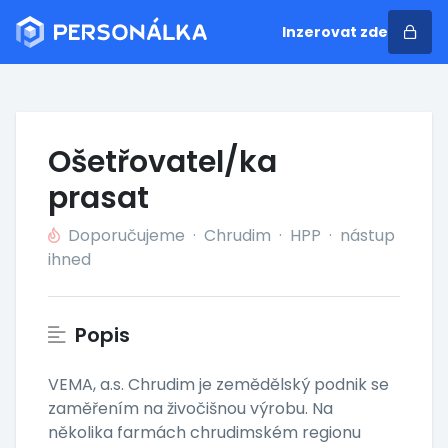
Inzerovat zde
Ošetřovatel/ka
prasat
Doporučujeme
·
Chrudim
·
HPP
·
nástup
ihned
Popis
VEMA, a.s. Chrudim je zemědělský podnik se
zaměřením na živočišnou výrobu. Na
několika farmách chrudimském regionu