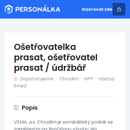
Inzerovat zde
Ošetřovatelka
prasat, ošetřovatel
prasat / údržbář
Doporučujeme
·
Chrudim
·
HPP
·
nástup
ihned
Popis
VEMA, a.s. Chrudim je zemědělský podnik se
zaměřením na živočišnou výrobu. Na