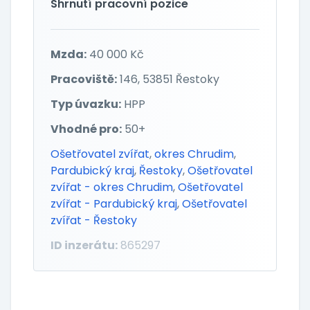
Shrnutí pracovní pozice
Mzda:
40 000 Kč
Pracoviště:
146, 53851 Řestoky
Typ úvazku:
HPP
Vhodné pro:
50+
Ošetřovatel zvířat
,
okres Chrudim
,
Pardubický kraj
,
Řestoky
,
Ošetřovatel
zvířat - okres Chrudim
,
Ošetřovatel
zvířat - Pardubický kraj
,
Ošetřovatel
zvířat - Řestoky
ID inzerátu:
865297