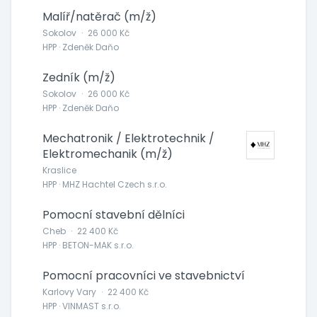
Malíř/natěrač (m/ž)
Sokolov
·
26 000 Kč
HPP · Zdeněk Daňo
Zedník (m/ž)
Sokolov
·
26 000 Kč
HPP · Zdeněk Daňo
Mechatronik / Elektrotechnik /
Elektromechanik (m/ž)
Kraslice
HPP · MHZ Hachtel Czech s.r.o.
Pomocní stavební dělníci
Cheb
·
22 400 Kč
HPP · BETON-MAK s.r.o.
Pomocní pracovníci ve stavebnictví
Karlovy Vary
·
22 400 Kč
HPP · VINMAST s.r.o.