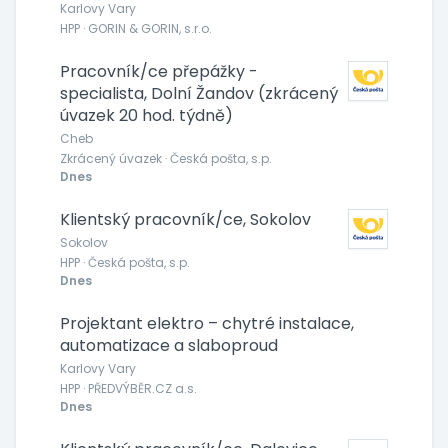
Karlovy Vary
HPP · GORIN & GORIN, s.r.o.
Pracovník/ce přepážky -
specialista, Dolní Žandov (zkrácený
úvazek 20 hod. týdně)
Cheb
Zkrácený úvazek · Česká pošta, s.p.
Dnes
Klientský pracovník/ce, Sokolov
Sokolov
HPP · Česká pošta, s.p.
Dnes
Projektant elektro – chytré instalace,
automatizace a slaboproud
Karlovy Vary
HPP · PŘEDVÝBĚR.CZ a.s.
Dnes