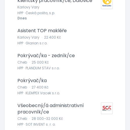
Klientský pracovník/ce, Dalovice
Karlovy Vary
HPP · Česká pošta, s.p.
Dnes
Asistent TOP makléře
Karlovy Vary
·
22 400 Kč
HPP · Glarion s.r.o.
Pokrývač/ka - zedník/ce
Cheb
·
25 000 Kč
HPP · PLANDUM STAV s.r.o.
Pokrývač/ka
Cheb
·
27 400 Kč
HPP · KLEMPEX Vacek s.r.o.
Všeobecný/á administrativní
pracovník/ce
Cheb
·
28 000–32 000 Kč
HPP · SOT INVENT s. r. o.