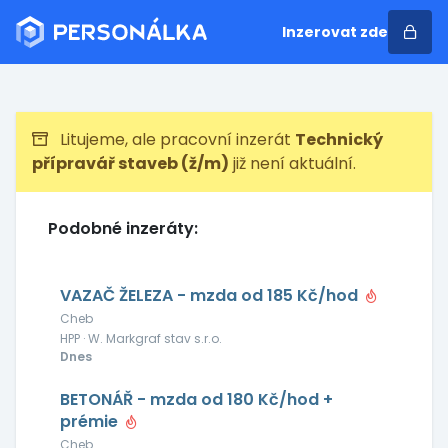
Inzerovat zde
Litujeme, ale pracovní inzerát
Technický
přípravář staveb (ž/m)
již není aktuální.
Podobné inzeráty:
VAZAČ ŽELEZA - mzda od 185 Kč/hod
Cheb
HPP · W. Markgraf stav s.r.o.
Dnes
BETONÁŘ - mzda od 180 Kč/hod +
prémie
Cheb