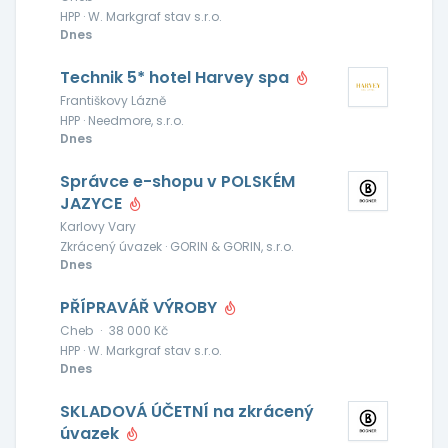
HPP · W. Markgraf stav s.r.o.
Dnes
Technik 5* hotel Harvey spa
Františkovy Lázně
HPP · Needmore, s.r.o.
Dnes
Správce e-shopu v POLSKÉM
JAZYCE
Karlovy Vary
Zkrácený úvazek · GORIN & GORIN, s.r.o.
Dnes
PŘÍPRAVÁŘ VÝROBY
Cheb
·
38 000 Kč
HPP · W. Markgraf stav s.r.o.
Dnes
SKLADOVÁ ÚČETNÍ na zkrácený
úvazek