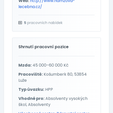
Web:
http://www.hamzova-
lecebna.cz/
5
pracovních nabídek
Shrnutí pracovní pozice
Mzda:
45 000–60 000 Kč
Pracoviště:
Košumberk 80, 53854
Luže
Typ úvazku:
HPP
Vhodné pro:
Absolventy vysokých
škol, Absolventy