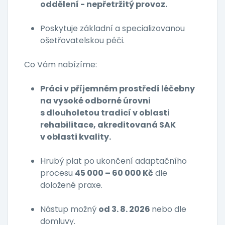
oddělení - nepřetržitý provoz.
Poskytuje základní a specializovanou
ošetřovatelskou péči.
Co Vám nabízíme:
Práci v příjemném prostředí léčebny
na vysoké odborné úrovni
s dlouholetou tradicí v oblasti
rehabilitace, akreditovaná SAK
v oblasti kvality.
Hrubý plat po ukončení adaptačního
procesu
45 000 – 60 000 Kč
dle
doložené praxe.
Nástup možný
od 3. 8. 2026
nebo dle
domluvy.