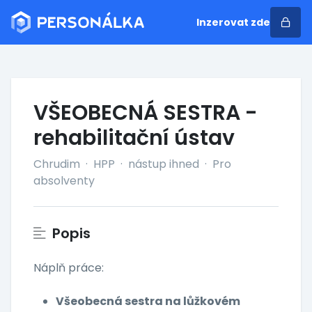
Inzerovat zde
VŠEOBECNÁ SESTRA -
rehabilitační ústav
Chrudim
·
HPP
·
nástup ihned
·
Pro
absolventy
Popis
Náplň práce:
Všeobecná sestra na lůžkovém