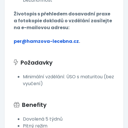
bezúhonnost
Životopis s přehledem dosavadní praxe
a fotokopie dokladů o vzdělání zasílejte
na e-mailovou adresu:
per@hamzova-lecebna.cz
.
Požadavky
Minimální vzdělání: ÚSO s maturitou (bez
vyučení)
Benefity
Dovolená 5 týdnů
Pitný režim