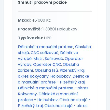
Shrnutí pracovní pozice
Mzda:
45 000 Kč
Pracoviště:
1, 33801 Holoubkov
Typ úvazku:
HPP
Dělnické a manuální profese
,
Obsluha
strojů
,
CNC seřizovač
,
Dělník ve
výrobě
,
Mistr
,
Seřizovač
,
Operátor
výroby
,
Operátor CNC
,
Obsluha
zařízení
,
Obsluha lisů
,
Plzeňský kraj
,
okres Rokycany
,
Holoubkov
,
Dělnické
a manuální profese - Plzeňský kraj
,
Dělnické a manuální profese - okres
Rokycany
,
Dělnické a manuální
profese - Holoubkov
,
Obsluha strojů -
Plzeňský kraj
,
Obsluha strojů - okres