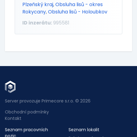
Plzeňský kraj
,
Obsluha lisů - okres
Rokycany
,
Obsluha lisů - Holoubkov
ID inzerátu:
995581
Server provozuje Primecore s.r.o. © 2026
Obchodní podmínky
Kontakt
Seznam pracovních
Seznam lokalit
pozic