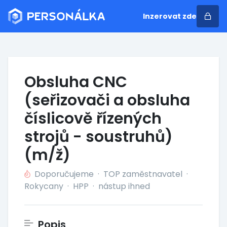
Inzerovat zde
Obsluha CNC
(seřizovači a obsluha
číslicově řízených
strojů - soustruhů)
(m/ž)
Doporučujeme
·
TOP zaměstnavatel
·
Rokycany
·
HPP
·
nástup ihned
Popis