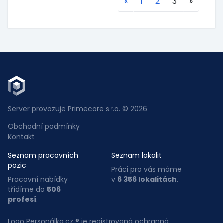
«
1
2
3
»
Server provozuje Primecore s.r.o. © 2026
Obchodní podmínky
Kontakt
Seznam pracovních
Seznam lokalit
pozic
Práci pro vás máme
Pracovní nabídky
v
6 356 lokalitách
.
třídíme do
506
profesí
.
Logo Personálka.cz ® je registrovaná ochranná