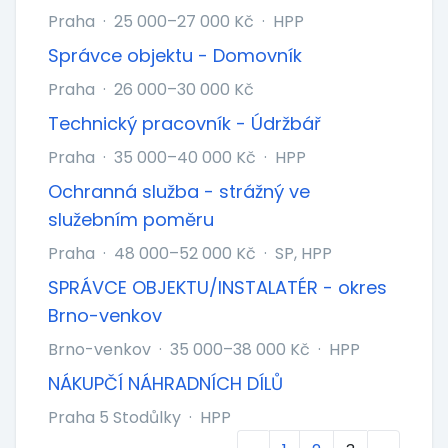
Praha
·
25 000–27 000 Kč
·
HPP
Správce objektu - Domovník
Praha
·
26 000–30 000 Kč
Technický pracovník - Údržbář
Praha
·
35 000–40 000 Kč
·
HPP
Ochranná služba - strážný ve
služebním poměru
Praha
·
48 000–52 000 Kč
·
SP, HPP
SPRÁVCE OBJEKTU/INSTALATÉR - okres
Brno-venkov
Brno-venkov
·
35 000–38 000 Kč
·
HPP
NÁKUPČÍ NÁHRADNÍCH DÍLŮ
Praha 5 Stodůlky
·
HPP