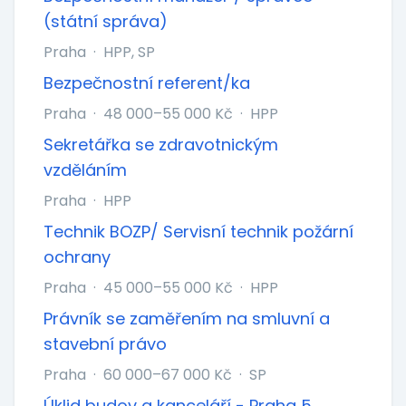
(státní správa)
Praha
·
HPP, SP
Bezpečnostní referent/ka
Praha
·
48 000–55 000 Kč
·
HPP
Sekretářka se zdravotnickým
vzděláním
Praha
·
HPP
Technik BOZP/ Servisní technik požární
ochrany
Praha
·
45 000–55 000 Kč
·
HPP
Právník se zaměřením na smluvní a
stavební právo
Praha
·
60 000–67 000 Kč
·
SP
Úklid budov a kanceláří - Praha 5