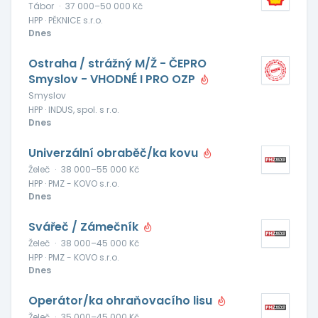
Tábor
·
37 000–50 000 Kč
HPP · PĚKNICE s.r.o.
Dnes
Ostraha / strážný M/Ž - ČEPRO
Smyslov - VHODNÉ I PRO OZP
Smyslov
HPP · INDUS, spol. s r.o.
Dnes
Univerzální obraběč/ka kovu
Želeč
·
38 000–55 000 Kč
HPP · PMZ - KOVO s.r.o.
Dnes
Svářeč / Zámečník
Želeč
·
38 000–45 000 Kč
HPP · PMZ - KOVO s.r.o.
Dnes
Operátor/ka ohraňovacího lisu
Želeč
·
35 000–45 000 Kč