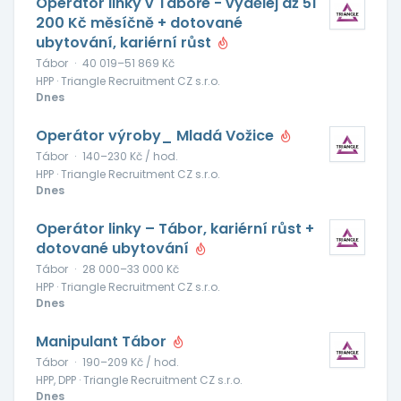
Operátor linky v Táboře - vydělej až 51
200 Kč měsíčně + dotované
ubytování, kariérní růst
Tábor
·
40 019–51 869 Kč
HPP · Triangle Recruitment CZ s.r.o.
Dnes
Operátor výroby_ Mladá Vožice
Tábor
·
140–230 Kč / hod.
HPP · Triangle Recruitment CZ s.r.o.
Dnes
Operátor linky – Tábor, kariérní růst +
dotované ubytování
Tábor
·
28 000–33 000 Kč
HPP · Triangle Recruitment CZ s.r.o.
Dnes
Manipulant Tábor
Tábor
·
190–209 Kč / hod.
HPP, DPP · Triangle Recruitment CZ s.r.o.
Dnes