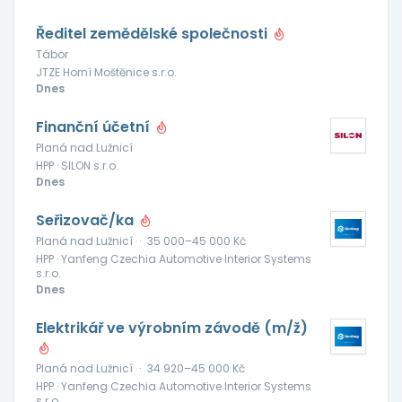
Ředitel zemědělské společnosti
Tábor
JTZE Horní Moštěnice s.r.o.
Dnes
Finanční účetní
Planá nad Lužnicí
HPP · SILON s.r.o.
Dnes
Seřizovač/ka
Planá nad Lužnicí
·
35 000–45 000 Kč
HPP · Yanfeng Czechia Automotive Interior Systems
s.r.o.
Dnes
Elektrikář ve výrobním závodě (m/ž)
Planá nad Lužnicí
·
34 920–45 000 Kč
HPP · Yanfeng Czechia Automotive Interior Systems
s.r.o.