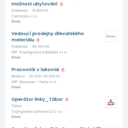
možnost ubytování
Soběslav
·
16 800 Kč
Centador, s.r.o.
Dnes
Vedoucí prodejny dřevařského
materiálu
Soběslav
·
45 000 Kč
HPP · Impregnace Soběslav s.r.o.
Dnes
Pracovník v lakovně
Malšice
·
30 000–35 000 Kč
HPP · Mazanec - Fenix s.r.o.
Dnes
Operátor linky_Tábor
Tábor
Triangle Recruitment CZ s.r.o.
Dnes