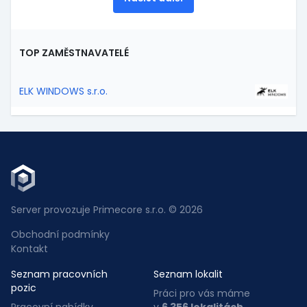
TOP ZAMĚSTNAVATELÉ
ELK WINDOWS s.r.o.
Server provozuje Primecore s.r.o. © 2026
Obchodní podmínky
Kontakt
Seznam pracovních
Seznam lokalit
pozic
Práci pro vás máme
Pracovní nabídky
v
6 356 lokalitách
.