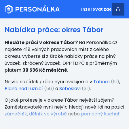
Inzerovat zde
Nabídka práce: okres Tábor
Hledáte práci v okrese Tábor?
Na Personálka.cz
najdete 418 volných pracovních míst z celého
okresu. Vyberte si z široké nabídky práce na plný
úvazek, zkrácený úvazek, DPP i DPČ s průměrným
platem
39 536 Kč měsíčně.
Nejvíc nabídek práce nyní evidujeme v
Táboře
(91)
,
Plané nad Lužnicí
(56)
a
Soběslavi
(31)
.
O jaké profese je v okrese Tábor největší zájem?
Zaměstnavatelé nyní nejvíc hledají nové lidi na pozici
zámečník
,
dělník ve výrobě
nebo
pomocný kuchař
.