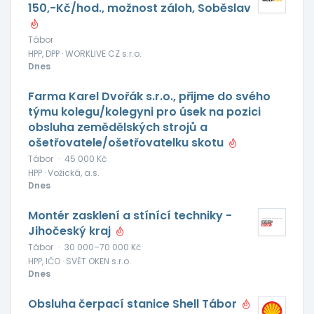
150,-Kč/hod., možnost záloh, Soběslav
Tábor
HPP, DPP · WORKLIVE CZ s.r.o.
Dnes
Farma Karel Dvořák s.r.o., přijme do svého
týmu kolegu/kolegyni pro úsek na pozici
obsluha zemědělských strojů a
ošetřovatele/ošetřovatelku skotu
Tábor
·
45 000 Kč
HPP · Vožická, a.s.
Dnes
Montér zasklení a stínící techniky -
Jihočeský kraj
Tábor
·
30 000–70 000 Kč
HPP, IČO · SVĚT OKEN s.r.o.
Dnes
Obsluha čerpací stanice Shell Tábor