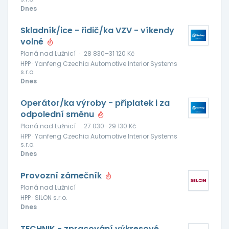
Dnes
Skladník/ice - řidič/ka VZV - víkendy
volné
Planá nad Lužnicí
·
28 830–31 120 Kč
HPP · Yanfeng Czechia Automotive Interior Systems
s.r.o.
Dnes
Operátor/ka výroby - příplatek i za
odpolední směnu
Planá nad Lužnicí
·
27 030–29 130 Kč
HPP · Yanfeng Czechia Automotive Interior Systems
s.r.o.
Dnes
Provozní zámečník
Planá nad Lužnicí
HPP · SILON s.r.o.
Dnes
TECHNIK - zpracování výkresové