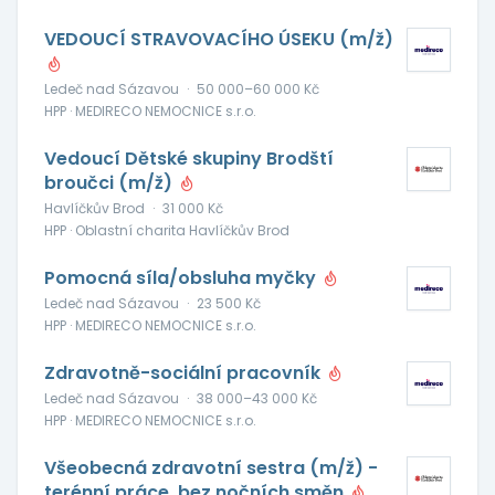
VEDOUCÍ STRAVOVACÍHO ÚSEKU (m/ž)
Ledeč nad Sázavou
·
50 000–60 000 Kč
HPP · MEDIRECO NEMOCNICE s.r.o.
Vedoucí Dětské skupiny Brodští
broučci (m/ž)
Havlíčkův Brod
·
31 000 Kč
HPP · Oblastní charita Havlíčkův Brod
Pomocná síla/obsluha myčky
Ledeč nad Sázavou
·
23 500 Kč
HPP · MEDIRECO NEMOCNICE s.r.o.
Zdravotně-sociální pracovník
Ledeč nad Sázavou
·
38 000–43 000 Kč
HPP · MEDIRECO NEMOCNICE s.r.o.
Všeobecná zdravotní sestra (m/ž) -
terénní práce, bez nočních směn