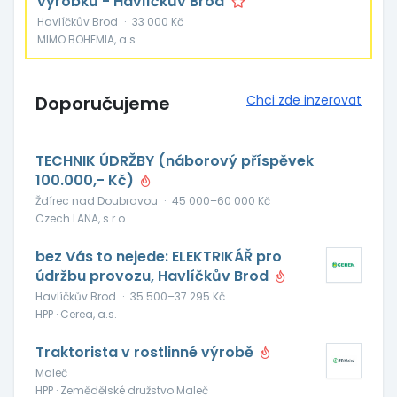
výrobků - Havlíčkův Brod
Havlíčkův Brod
·
33 000 Kč
MIMO BOHEMIA, a.s.
Doporučujeme
Chci zde inzerovat
TECHNIK ÚDRŽBY (náborový příspěvek
100.000,- Kč)
Ždírec nad Doubravou
·
45 000–60 000 Kč
Czech LANA, s.r.o.
bez Vás to nejede: ELEKTRIKÁŘ pro
údržbu provozu, Havlíčkův Brod
Havlíčkův Brod
·
35 500–37 295 Kč
HPP · Cerea, a.s.
Traktorista v rostlinné výrobě
Maleč
HPP · Zemědělské družstvo Maleč