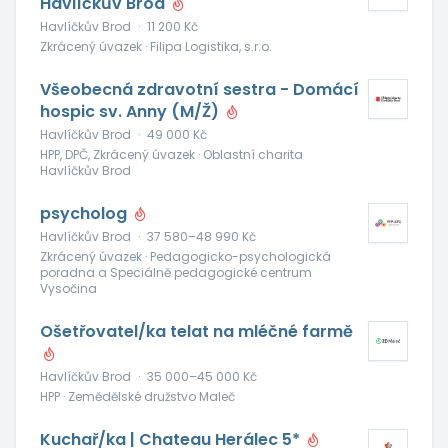
Havlíčkův Brod
Havlíčkův Brod
·
11 200 Kč
Zkrácený úvazek · Filipa Logistika, s.r.o.
Všeobecná zdravotní sestra - Domácí
hospic sv. Anny (M/Ž)
Havlíčkův Brod
·
49 000 Kč
HPP, DPČ, Zkrácený úvazek · Oblastní charita
Havlíčkův Brod
psycholog
Havlíčkův Brod
·
37 580–48 990 Kč
Zkrácený úvazek · Pedagogicko-psychologická
poradna a Speciálně pedagogické centrum
Vysočina
Ošetřovatel/ka telat na mléčné farmě
Havlíčkův Brod
·
35 000–45 000 Kč
HPP · Zemědělské družstvo Maleč
Kuchař/ka | Chateau Herálec 5*