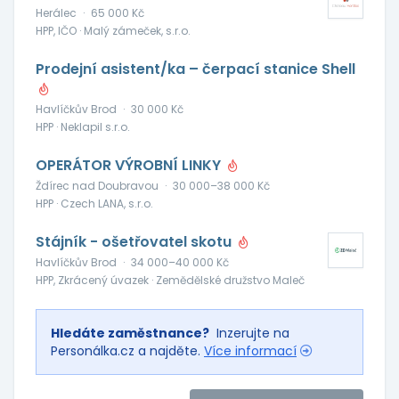
Herálec
·
65 000 Kč
HPP, IČO · Malý zámeček, s.r.o.
Prodejní asistent/ka – čerpací stanice Shell
Havlíčkův Brod
·
30 000 Kč
HPP · Neklapil s.r.o.
OPERÁTOR VÝROBNÍ LINKY
Ždírec nad Doubravou
·
30 000–38 000 Kč
HPP · Czech LANA, s.r.o.
Stájník - ošetřovatel skotu
Havlíčkův Brod
·
34 000–40 000 Kč
HPP, Zkrácený úvazek · Zemědělské družstvo Maleč
Hledáte zaměstnance?
Inzerujte na
Personálka.cz a najděte.
Více informací