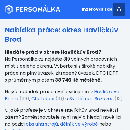
Inzerovat zde
Nabídka práce: okres Havlíčkův
Brod
Hledáte práci v okrese Havlíčkův Brod?
Na Personálka.cz najdete 319 volných pracovních
míst z celého okresu. Vyberte si z široké nabídky
práce na plný úvazek, zkrácený úvazek, DPČ i DPP
s průměrným platem
38 746 Kč měsíčně.
Nejvíc nabídek práce nyní evidujeme v
Havlíčkově
Brodě
(119)
,
Chotěboři
(16)
a
Světlé nad Sázavou
(13)
.
O jaké profese je v okrese Havlíčkův Brod největší
zájem? Zaměstnavatelé nyní nejvíc hledají nové lidi
na pozici
obsluha strojů
,
dělník ve výrobě
nebo