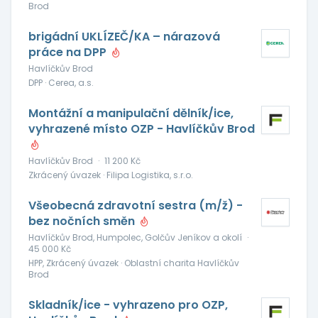
Brod
brigádní UKLÍZEČ/KA – nárazová
práce na DPP
Havlíčkův Brod
DPP · Cerea, a.s.
Montážní a manipulační dělník/ice,
vyhrazené místo OZP - Havlíčkův Brod
Havlíčkův Brod
·
11 200 Kč
Zkrácený úvazek · Filipa Logistika, s.r.o.
Všeobecná zdravotní sestra (m/ž) -
bez nočních směn
Havlíčkův Brod, Humpolec, Golčův Jeníkov a okolí
·
45 000 Kč
HPP, Zkrácený úvazek · Oblastní charita Havlíčkův
Brod
Skladník/ice - vyhrazeno pro OZP,