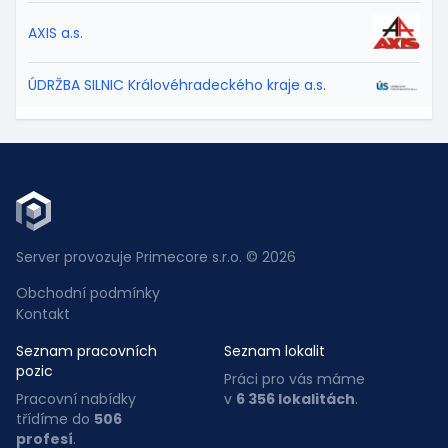
AXIS a.s.
ÚDRŽBA SILNIC Královéhradeckého kraje a.s.
Server provozuje Primecore s.r.o. © 2026
Obchodní podmínky
Kontakt
Seznam pracovních
Seznam lokalit
pozic
Práci pro vás máme
Pracovní nabídky
v
6 356 lokalitách
.
třídíme do
506
profesí
.