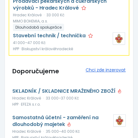
Prodavači pekařských a cukrářských
výrobků - Hradec Králové
Hradec Králové
·
33 000 Kč
MIMO BOHEMIA, a.s.
Dlouhodobá spolupráce
Stavební technik / technička
41 000–47 000 Kč
HPP · Biskupství královéhradecké
Doporučujeme
Chci zde inzerovat
SKLADNÍK / SKLADNICE MRAŽENÉHO ZBOŽÍ
Hradec Králové
·
33 000–37 000 Kč
HPP · EFEZA s.r.o.
Samostatná účetní - zaměření na
dlouhodobý majetek
Hradec Králové
·
35 000–40 000 Kč
HPP · Biskupství královéhradecké