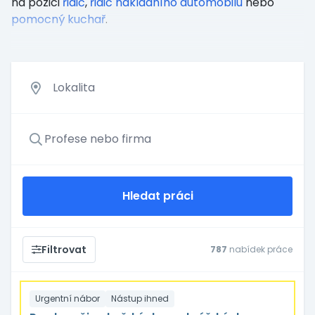
na pozici
řidič
,
řidič nákladního automobilu
nebo
pomocný kuchař
.
Hledat práci
Filtrovat
787
nabídek práce
Urgentní nábor
Nástup ihned