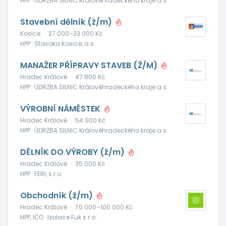
HPP · ÚDRŽBA SILNIC Královéhradeckého kraje a.s.
Stavební dělník (ž/m)
Kosice
·
27 000–33 000 Kč
HPP · Stavoka Kosice, a.s.
MANAŽER PŘÍPRAVY STAVEB (Ž/M)
Hradec Králové
·
47 800 Kč
HPP · ÚDRŽBA SILNIC Královéhradeckého kraje a.s.
VÝROBNÍ NÁMĚSTEK
Hradec Králové
·
54 000 Kč
HPP · ÚDRŽBA SILNIC Královéhradeckého kraje a.s.
DĚLNÍK DO VÝROBY (ž/m)
Hradec Králové
·
35 000 Kč
HPP · FERI, s.r.o.
Obchodník (ž/m)
Hradec Králové
·
70 000–100 000 Kč
HPP, IČO · Izolace Fuk s.r.o.