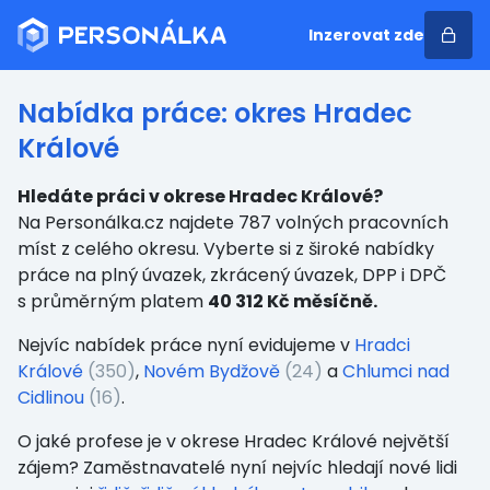
Inzerovat zde
Nabídka práce: okres Hradec
Králové
Hledáte práci v okrese Hradec Králové?
Na Personálka.cz najdete 787 volných pracovních
míst z celého okresu. Vyberte si z široké nabídky
práce na plný úvazek, zkrácený úvazek, DPP i DPČ
s průměrným platem
40 312 Kč měsíčně.
Nejvíc nabídek práce nyní evidujeme v
Hradci
Králové
(350)
,
Novém Bydžově
(24)
a
Chlumci nad
Cidlinou
(16)
.
O jaké profese je v okrese Hradec Králové největší
zájem? Zaměstnavatelé nyní nejvíc hledají nové lidi