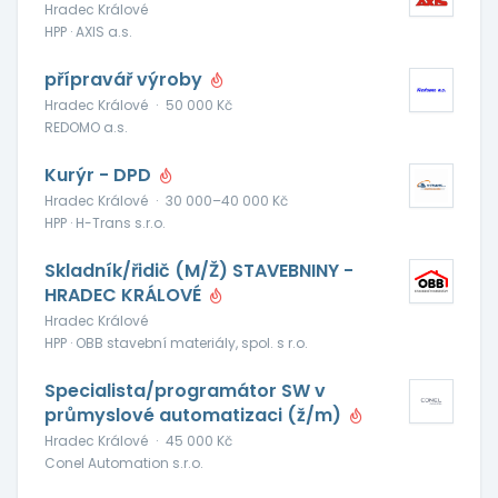
Hradec Králové
HPP · AXIS a.s.
přípravář výroby
Hradec Králové
·
50 000 Kč
REDOMO a.s.
Kurýr - DPD
Hradec Králové
·
30 000–40 000 Kč
HPP · H-Trans s.r.o.
Skladník/řidič (M/Ž) STAVEBNINY -
HRADEC KRÁLOVÉ
Hradec Králové
HPP · OBB stavební materiály, spol. s r.o.
Specialista/programátor SW v
průmyslové automatizaci (ž/m)
Hradec Králové
·
45 000 Kč
Conel Automation s.r.o.