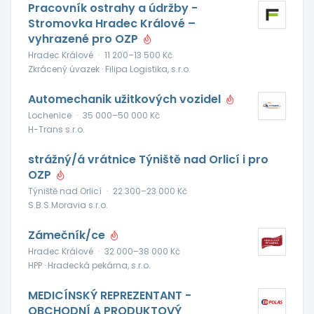
Pracovník ostrahy a údržby -
Stromovka Hradec Králové –
vyhrazené pro OZP
Hradec Králové
·
11 200–13 500 Kč
Zkrácený úvazek · Filipa Logistika, s.r.o.
Automechanik užitkových vozidel
Lochenice
·
35 000–50 000 Kč
H-Trans s.r.o.
strážný/á vrátnice Týniště nad Orlicí i pro
OZP
Týniště nad Orlicí
·
22 300–23 000 Kč
S.B.S.Moravia s.r.o.
Zámečník/ce
Hradec Králové
·
32 000–38 000 Kč
HPP · Hradecká pekárna, s.r.o.
MEDICÍNSKÝ REPREZENTANT -
OBCHODNÍ A PRODUKTOVÝ