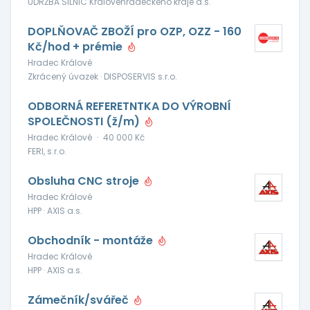
ÚDRŽBA SILNIC Královéhradeckého kraje a.s.
DOPLŇOVAČ ZBOŽÍ pro OZP, OZZ - 160
Kč/hod + prémie
Hradec Králové
Zkrácený úvazek · DISPOSERVIS s.r.o.
ODBORNÁ REFERETNTKA DO VÝROBNÍ
SPOLEČNOSTI (ž/m)
Hradec Králové
·
40 000 Kč
FERI, s.r.o.
Obsluha CNC stroje
Hradec Králové
HPP · AXIS a.s.
Obchodník - montáže
Hradec Králové
HPP · AXIS a.s.
Zámečník/svářeč