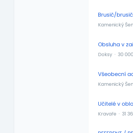
Občerstvení na
pracovišti
Brusič/brusič
Pitný režim
Kamenický Še
Předškolní zařízení
Příspěvek na dopravu
Příspěvek na
Obsluha v za
dovolenou
Doksy
·
30 00
Příspěvek na penzijní
připojištění
Příspěvek na
Všeobecní ad
soukromé životní
pojištění
Kamenický Še
Příspěvek na
ubytování
Učitelé v obl
Příspěvek na volný čas
Kravaře
·
31 3
Příspěvek na
vzdělávání
Profesní/osobní kouč