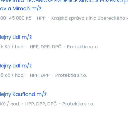
EFERENTKA TECHNICKÉ EVIDENCE SILNIC A POZEMKŮ pr
dov a Mimoň m/ž
000–45 000 Kč
·
HPP
·
Krajská správa silnic Libereckého 
ejny Lidl m/ž
55 Kč / hod.
·
HPP, DPP, DPČ
·
Protektia s.r.o.
ejny Lidl m/ž
55 Kč / hod.
·
HPP, DPP
·
Protektia s.r.o.
ejny Kaufland m/ž
 Kč / hod.
·
HPP, DPP, DPČ
·
Protektia s.r.o.