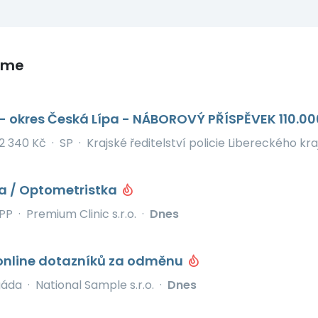
eme
 - okres Česká Lípa - NÁBOROVÝ PŘÍSPĚVEK 110.0
2 340 Kč
·
SP
·
Krajské ředitelství policie Libereckého kra
a / Optometristka
PP
·
Premium Clinic s.r.o.
·
Dnes
online dotazníků za odměnu
gáda
·
National Sample s.r.o.
·
Dnes