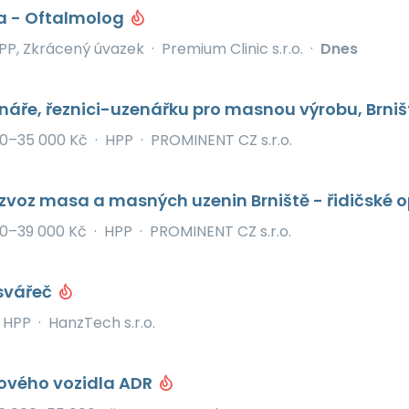
ka - Oftalmolog
PP, Zkrácený úvazek
·
Premium Clinic s.r.o.
·
Dnes
áře, řeznici-uzenářku pro masnou výrobu, Brniš
0–35 000 Kč
·
HPP
·
PROMINENT CZ s.r.o.
ozvoz masa a masných uzenin Brniště - řidičské 
0–39 000 Kč
·
HPP
·
PROMINENT CZ s.r.o.
svářeč
HPP
·
HanzTech s.r.o.
nového vozidla ADR