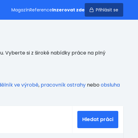
Magazín
Reference
Inzerovat zde
Přihlásit se
. Vyberte si z široké nabídky práce na plný
dělník ve výrobě
,
pracovník ostrahy
nebo
obsluha
Hledat práci