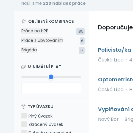
Našli jsme
220 nabídek práce
OBLÍBENÉ KOMBINACE
Doporučuj
Práce na HPP
185
Práce s ubytováním
6
Policista/ka
Brigáda
17
Česká Lípa
·
4
MINIMÁLNÍ PLAT
Optometrist
Česká Lípa
·
H
TYP ÚVAZKU
Vyplňování 
Plný úvazek
Nový Bor
·
Bri
Zkrácený úvazek
Dohoda o provedení