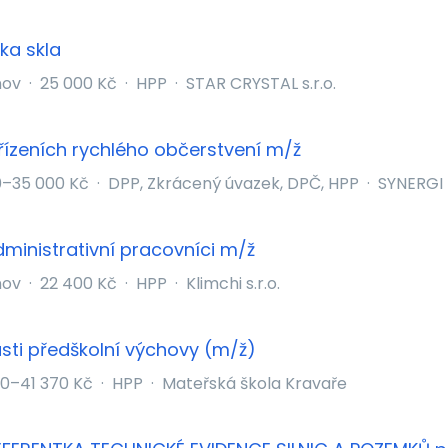
ka skla
nov
·
25 000 Kč
·
HPP
·
STAR CRYSTAL s.r.o.
řízeních rychlého občerstvení m/ž
0–35 000 Kč
·
DPP, Zkrácený úvazek, DPČ, HPP
·
SYNERGI R
ministrativní pracovníci m/ž
nov
·
22 400 Kč
·
HPP
·
Klimchi s.r.o.
asti předškolní výchovy (m/ž)
60–41 370 Kč
·
HPP
·
Mateřská škola Kravaře