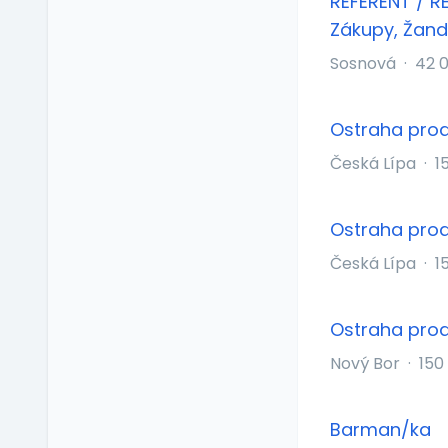
REFERENT / R
Provize z prodeje
Zákupy, Žan
Pružná pracovní doba
Sosnová
·
42 
Rekreace ve firemním
zařízení
Relax zóna
Ostraha prod
Sick days
Česká Lípa
·
1
Stravenkový paušál
Stravenky
Ostraha prod
Ubytování
V zahraničí
Česká Lípa
·
1
Vlastní organizace
práce
Ostraha prod
Výrobky a služby se
slevou
Nový Bor
·
150
Vzdělávací kurzy a
školení
Barman/ka
Zaměstnanecké