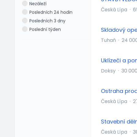
Nezáleží
Dovolená 6 týdnů
Polština
Česká Lípa
·
6
Posledních 24 hodin
Dovolená navíc
Portugalština
Posledních 3 dny
Firemní akce
Rumunština
Skladový ope
Poslední týden
Firemní fitness
Ruština
Tuhaň
·
24 00
Firemní školka
Slovenština
Jazykové kurzy
Slovinština
Jiné výhody
Španělština
Uklízeči a p
Jízdní výhody
Turečtina
Doksy
·
30 00
Mimo okres bydliště
Ukrajinština
Mobilní telefon
Uzbečtina
Ostraha prod
Možnost home office
Vietnamština
Multisport karta
Česká Lípa
·
2
Nadstandardní
zdravotní péče
Stavební děln
Naturální výhody
Česká Lípa
·
3
Notebook