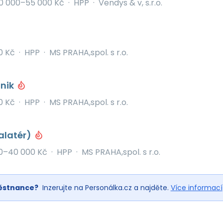
0 000–55 000 Kč
·
HPP
·
Vendys & v, s.r.o.
0 Kč
·
HPP
·
MS PRAHA,spol. s r.o.
hnik
0 Kč
·
HPP
·
MS PRAHA,spol. s r.o.
alatér)
0–40 000 Kč
·
HPP
·
MS PRAHA,spol. s r.o.
ěstnance?
Inzerujte na Personálka.cz a najděte.
Více informací