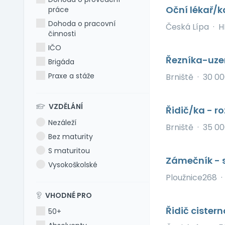
Oční lékař/
práce
Dohoda o pracovní
Česká Lípa
·
H
činnosti
IČO
Řezníka-uzen
Brigáda
Praxe a stáže
Brniště
·
30 00
VZDĚLÁNÍ
Řidič/ka - r
Nezáleží
Brniště
·
35 00
Bez maturity
S maturitou
Zámečník - 
Vysokoškolské
Ploužnice268
·
VHODNÉ PRO
Řidič cister
50+