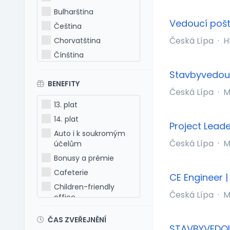
Bulharština
Vedoucí pošt
Čeština
Česká Lípa
·
H
Chorvatština
Čínština
Estonština
Stavbyvedouc
BENEFITY
Francouzština
Česká Lípa
·
M
Hebrejština
13. plat
Holandština
14. plat
Project Lead
Italština
Auto i k soukromým
Japonština
Česká Lípa
·
M
účelům
Latina
Bonusy a prémie
Litevština
Cafeterie
CE Engineer 
Lotyšština
Children-friendly
Česká Lípa
·
M
office
Maďarština
Dog-friendly office
Makedonština
ČAS ZVEŘEJNĚNÍ
Dovolená 5 týdnů
Němčina
STAVBYVEDOU