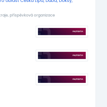
o oblast Česká Lípa, Dubá, Doksy,
kraje, příspěvková organizace