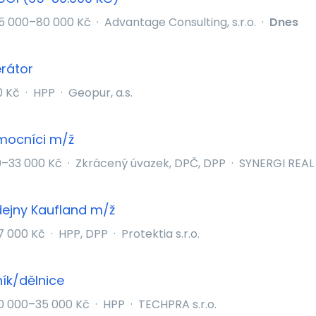
5 000–80 000 Kč
·
Advantage Consulting, s.r.o.
·
Dnes
rátor
0 Kč
·
HPP
·
Geopur, a.s.
omocníci m/ž
0–33 000 Kč
·
Zkrácený úvazek, DPČ, DPP
·
SYNERGI REAL s
ejny Kaufland m/ž
7 000 Kč
·
HPP, DPP
·
Protektia s.r.o.
ík/dělnice
0 000–35 000 Kč
·
HPP
·
TECHPRA s.r.o.