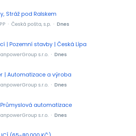
y, Stráž pod Ralskem
PP
·
Česká pošta, s.p.
·
Dnes
í | Pozemní stavby | Česká Lípa
anpowerGroup s.r.o.
·
Dnes
er | Automatizace a výroba
anpowerGroup s.r.o.
·
Dnes
| Průmyslová automatizace
anpowerGroup s.r.o.
·
Dnes
CÍ (65-80.000 KČ)