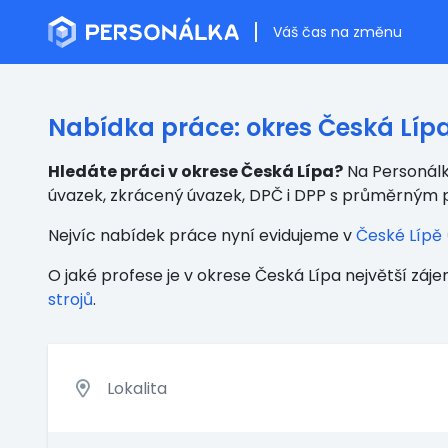
Váš čas na změnu
Nabídka práce: okres Česká Líp
Hledáte práci v okrese Česká Lípa?
Na Personálka
úvazek, zkrácený úvazek, DPČ i DPP s průměrným
Nejvíc nabídek práce nyní evidujeme v
České Lípě
O jaké profese je v okrese Česká Lípa největší záje
strojů
.