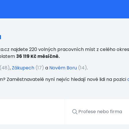
a
.cz najdete 220 volných pracovních míst z celého okresu
 platem
36 119 Kč měsíčně.
(48)
,
Zákupech
(17)
a
Novém Boru
(14)
.
m? Zaměstnavatelé nyní nejvíc hledají nové lidi na pozici