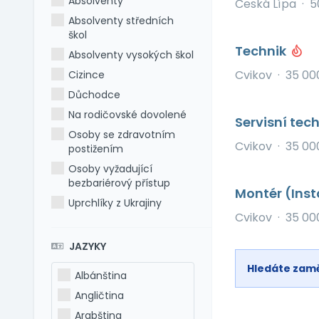
Absolventy
Česká Lípa
·
5
Absolventy středních
škol
Technik
Absolventy vysokých škol
Cvikov
·
35 00
Cizince
Důchodce
Na rodičovské dovolené
Servisní tec
Osoby se zdravotním
Cvikov
·
35 00
postižením
Osoby vyžadující
bezbariérový přístup
Montér (Inst
Uprchlíky z Ukrajiny
Cvikov
·
35 00
JAZYKY
Hledáte zam
Albánština
Angličtina
Arabština