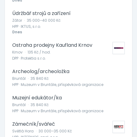
Dnes
Údržbář strojů a zařízení
Zátor
·
35 000–40 000 Kč
HPP · IKTUS, s.r.o.
Dnes
Ostraha prodejny Kaufland Krnov
Krnov
·
135 Kč / hod.
DPP · Protektia s.r.o.
Archeolog/archeoložka
Bruntál
·
35 840 Kč
HPP · Muzeum v Bruntále, příspěvková organizace
Muzejní edukátor/ka
Bruntál
·
35 840 Kč
HPP · Muzeum v Bruntále, příspěvková organizace
Zámečník/svářeč
Světlá Hora
·
30 000–35 000 Kč