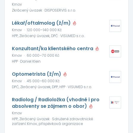
Krnov
Zkrácený úvazek · DISPOSERVIS s.r.o.
Lékař/oftalmolog (ž/m)
Krnov
·
120 000–140 000 Kč
HPP, Zkrácený úvazek, DPČ · VISUMED s.r.o.
Konzultant/ka klientského centra
Krnov
·
60 000–70 000 Kč
HPP · Daniel Klein
Optometrista (ž/m)
Krnov
·
45 000–60 000 Kč
DPČ, Zkrácený úvazek, DPP, HPP · VISUMED s.r.o.
Radiolog / Radioložka (vhodné i pro
absolventy se zájmem o obor)
Krnov
HPP, Zkrácený úvazek · Sdružené zdravotnické
zařízení Krnov, příspěvková organizace