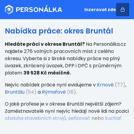
Inzerovat zde
Nabídka práce: okres Bruntál
Hledáte práci v okrese Bruntál?
Na Personálka.cz
najdete 276 volných pracovních míst z celého
okresu. Vyberte si z široké nabídky práce na plný
úvazek, zkrácený úvazek, DPP i DPČ s průměrným
platem
39 528 Kč měsíčně.
Nejvíc nabídek práce nyní evidujeme v
Krnově
(77)
,
Bruntálu
(54)
a
Rýmařově
(16)
.
O jaké profese je v okrese Bruntál největší zájem?
Zaměstnavatelé nyní nejvíc hledají nové lidi na pozici
obsluha stavebních strojů
,
seřizovač
nebo
kuchař
.