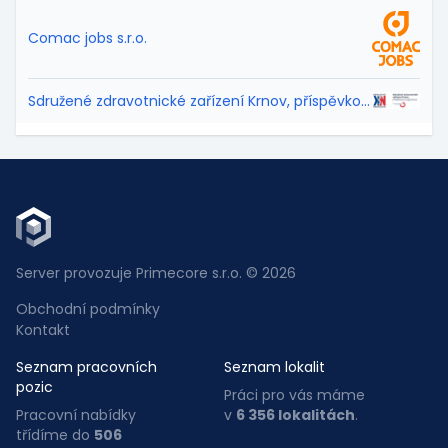
Comac jobs s.r.o.
Sdružené zdravotnické zařízení Krnov, příspěvková organizace
Server provozuje Primecore s.r.o. © 2026
Obchodní podmínky
Kontakt
Seznam pracovních
Seznam lokalit
pozic
Práci pro vás máme
Pracovní nabídky
v
6 356 lokalitách
.
třídíme do
506