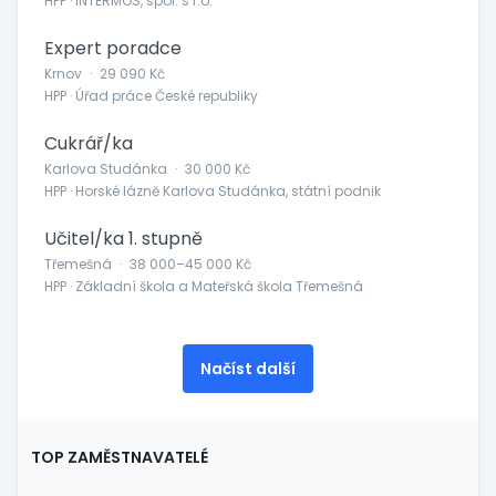
HPP · INTERMOS, spol. s r.o.
Expert poradce
Krnov
·
29 090 Kč
HPP · Úřad práce České republiky
Cukrář/ka
Karlova Studánka
·
30 000 Kč
HPP · Horské lázně Karlova Studánka, státní podnik
Učitel/ka 1. stupně
Třemešná
·
38 000–45 000 Kč
HPP · Základní škola a Mateřská škola Třemešná
Načíst další
TOP ZAMĚSTNAVATELÉ