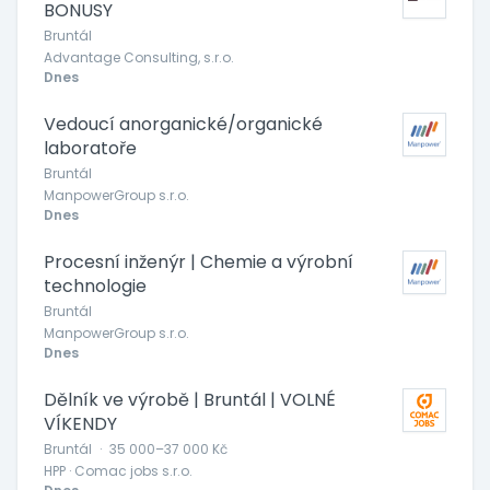
BONUSY
Bruntál
Advantage Consulting, s.r.o.
Dnes
Vedoucí anorganické/organické
laboratoře
Bruntál
ManpowerGroup s.r.o.
Dnes
Procesní inženýr | Chemie a výrobní
technologie
Bruntál
ManpowerGroup s.r.o.
Dnes
Dělník ve výrobě | Bruntál | VOLNÉ
VÍKENDY
Bruntál
·
35 000–37 000 Kč
HPP · Comac jobs s.r.o.