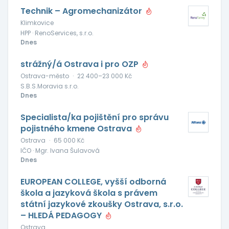
Technik – Agromechanizátor
Klimkovice
HPP · RenoServices, s.r.o.
Dnes
strážný/á Ostrava i pro OZP
Ostrava-město
·
22 400–23 000 Kč
S.B.S.Moravia s.r.o.
Dnes
Specialista/ka pojištění pro správu
pojistného kmene Ostrava
Ostrava
·
65 000 Kč
IČO · Mgr. Ivana Šulavová
Dnes
EUROPEAN COLLEGE, vyšší odborná
škola a jazyková škola s právem
státní jazykové zkoušky Ostrava, s.r.o.
– HLEDÁ PEDAGOGY
Ostrava