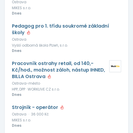
Ostrava
MIKES s.r.o.
Dnes
Pedagog pro 1. třídu soukromé základní
školy
Ostrava
Vyšší odborná škola Plzeň, s.r.o.
Dnes
Pracovník ostrahy retail, od 140,-
Kč/hod., možnost záloh, nástup IHNED,
BILLA Ostrava
Ostrava-město
HPP, DPP · WORKLIVE CZ s.r.o.
Dnes
Strojník - operátor
Ostrava
·
36 000 Kč
MIKES s.r.o.
Dnes