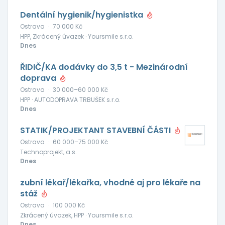
Dentální hygienik/hygienistka
Ostrava
·
70 000 Kč
HPP, Zkrácený úvazek · Yoursmile s.r.o.
Dnes
ŘIDIČ/KA dodávky do 3,5 t - Mezinárodní
doprava
Ostrava
·
30 000–60 000 Kč
HPP · AUTODOPRAVA TRBUŠEK s.r.o.
Dnes
STATIK/PROJEKTANT STAVEBNÍ ČÁSTI
Ostrava
·
60 000–75 000 Kč
Technoprojekt, a.s.
Dnes
zubní lékař/lékařka, vhodné aj pro lékaře na
stáž
Ostrava
·
100 000 Kč
Zkrácený úvazek, HPP · Yoursmile s.r.o.
Dnes