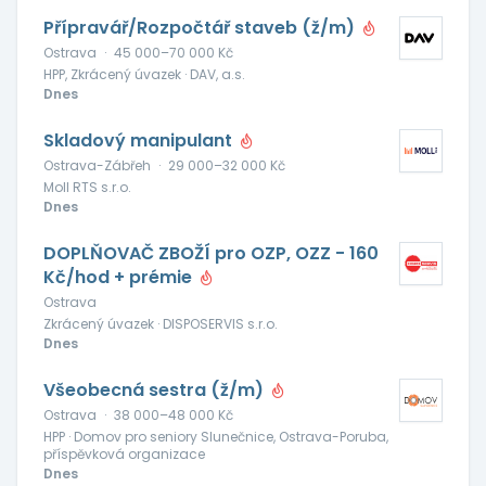
Přípravář/Rozpočtář staveb (ž/m)
Ostrava
·
45 000–70 000 Kč
HPP, Zkrácený úvazek · DAV, a.s.
Dnes
Skladový manipulant
Ostrava-Zábřeh
·
29 000–32 000 Kč
Moll RTS s.r.o.
Dnes
DOPLŇOVAČ ZBOŽÍ pro OZP, OZZ - 160
Kč/hod + prémie
Ostrava
Zkrácený úvazek · DISPOSERVIS s.r.o.
Dnes
Všeobecná sestra (ž/m)
Ostrava
·
38 000–48 000 Kč
HPP · Domov pro seniory Slunečnice, Ostrava-Poruba,
příspěvková organizace
Dnes