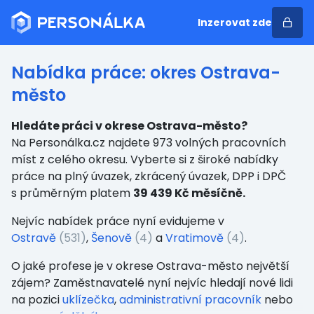
Inzerovat zde
Nabídka práce: okres Ostrava-
město
Hledáte práci v okrese Ostrava-město?
Na Personálka.cz najdete 973 volných pracovních
míst z celého okresu. Vyberte si z široké nabídky
práce na plný úvazek, zkrácený úvazek, DPP i DPČ
s průměrným platem
39 439 Kč měsíčně.
Nejvíc nabídek práce nyní evidujeme v
Ostravě
(531)
,
Šenově
(4)
a
Vratimově
(4)
.
O jaké profese je v okrese Ostrava-město největší
zájem? Zaměstnavatelé nyní nejvíc hledají nové lidi
na pozici
uklízečka
,
administrativní pracovník
nebo