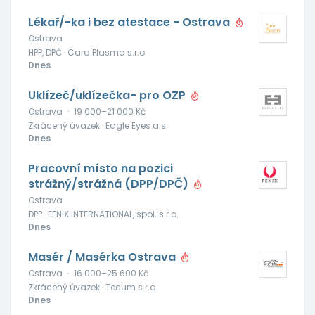
Lékař/-ka i bez atestace - Ostrava
Ostrava
HPP, DPČ · Cara Plasma s.r.o.
Dnes
Uklízeč/uklízečka- pro OZP
Ostrava
·
19 000–21 000 Kč
Zkrácený úvazek · Eagle Eyes a.s.
Dnes
Pracovní místo na pozici
strážný/strážná (DPP/DPČ)
Ostrava
DPP · FENIX INTERNATIONAL, spol. s r.o.
Dnes
Masér / Masérka Ostrava
Ostrava
·
16 000–25 600 Kč
Zkrácený úvazek · Tecum s.r.o.
Dnes