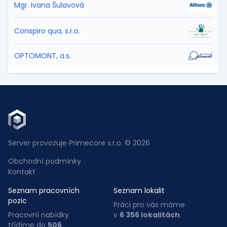
Mgr. Ivana Šulavová
Conspiro qua, s.r.o.
OPTOMONT, a.s.
Server provozuje Primecore s.r.o. © 2026
Obchodní podmínky
Kontakt
Seznam pracovních
Seznam lokalit
pozic
Práci pro vás máme
Pracovní nabídky
v
6 356 lokalitách
.
třídíme do
506