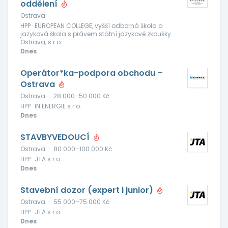
oddělení
Ostrava
HPP · EUROPEAN COLLEGE, vyšší odborná škola a
jazyková škola s právem státní jazykové zkoušky
Ostrava, s.r.o.
Dnes
Operátor*ka-podpora obchodu –
Ostrava
Ostrava
·
28 000–50 000 Kč
HPP · IN ENERGIE s.r.o.
Dnes
STAVBYVEDOUCÍ
Ostrava
·
80 000–100 000 Kč
HPP · JTA s.r.o.
Dnes
Stavební dozor (expert i junior)
Ostrava
·
55 000–75 000 Kč
HPP · JTA s.r.o.
Dnes