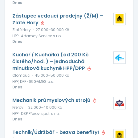
Dnes
Zástupce vedoucí prodejny (Ž/M) –
Zlaté Hory
Zlaté Hory
·
27 000–30 000 Kč
HPP · Adamcy Service s.r.o.
Dnes
Kuchař / Kuchařka (od 200 Kč
čistého/hod. ) – jednoduchá
minutková kuchyně HPP/DPP
Olomouc
·
45 000–50 000 Kč
HPP, DPP · 69GAMES a.s.
Dnes
Mechanik průmyslových strojů
Přerov
·
32 000–40 000 Kč
HPP · DSP Přerov, spol. s r.o.
Dnes
Technik/Údržbář - bezva benefity!