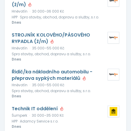
(ž/m)
Hněvotín
·
30 000–36 000 Kč
HPP · Spro stavby, obchod, dopravu a služby, s.r.o.
Dnes
STROJNÍK KOLOVÉHO/PÁSOVÉHO
RYPADLA (ž/m)
Hněvotín
·
35 000–55 000 Kč
Spro stavby, obchod, dopravu a služby, s.r.o.
Dnes
Řidič/ka nákladního automobilu -
přeprava sypkých materiálů
Hněvotín
·
35 000–55 000 Kč
Spro stavby, obchod, dopravu a služby, s.r.o.
Dnes
Technik IT oddělení
Šumperk
·
30 000–35 000 Kč
HPP · Adamcy Service s.r.o.
Dnes