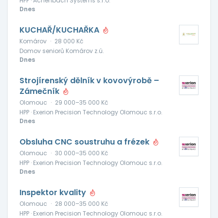
HPP · Achenbach Systems s.r.o.
Dnes
KUCHAŘ/KUCHAŘKA
Komárov
·
28 000 Kč
Domov seniorů Komárov z.ú.
Dnes
Strojírenský dělník v kovovýrobě –
Zámečník
Olomouc
·
29 000–35 000 Kč
HPP · Exerion Precision Technology Olomouc s.r.o.
Dnes
Obsluha CNC soustruhu a frézek
Olomouc
·
30 000–35 000 Kč
HPP · Exerion Precision Technology Olomouc s.r.o.
Dnes
Inspektor kvality
Olomouc
·
28 000–35 000 Kč
HPP · Exerion Precision Technology Olomouc s.r.o.