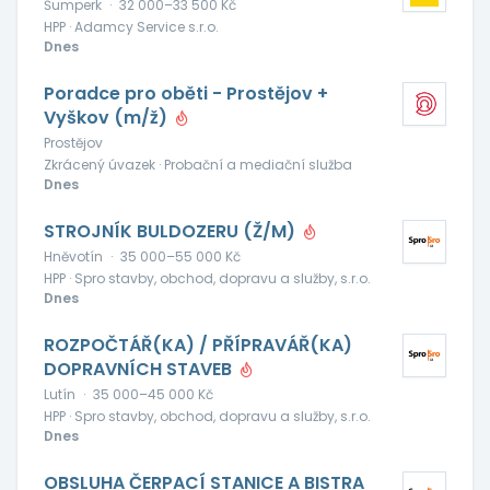
Šumperk
·
32 000–33 500 Kč
HPP · Adamcy Service s.r.o.
Dnes
Poradce pro oběti - Prostějov +
Vyškov (m/ž)
Prostějov
Zkrácený úvazek · Probační a mediační služba
Dnes
STROJNÍK BULDOZERU (Ž/M)
Hněvotín
·
35 000–55 000 Kč
HPP · Spro stavby, obchod, dopravu a služby, s.r.o.
Dnes
ROZPOČTÁŘ(KA) / PŘÍPRAVÁŘ(KA)
DOPRAVNÍCH STAVEB
Lutín
·
35 000–45 000 Kč
HPP · Spro stavby, obchod, dopravu a služby, s.r.o.
Dnes
OBSLUHA ČERPACÍ STANICE A BISTRA