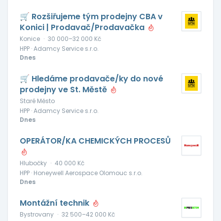
🛒 Rozšiřujeme tým prodejny CBA v
Konici | Prodavač/Prodavačka
Konice
·
30 000–32 000 Kč
HPP · Adamcy Service s.r.o.
Dnes
🛒 Hledáme prodavače/ky do nové
prodejny ve St. Městě
Staré Město
HPP · Adamcy Service s.r.o.
Dnes
OPERÁTOR/KA CHEMICKÝCH PROCESŮ
Hlubočky
·
40 000 Kč
HPP · Honeywell Aerospace Olomouc s.r.o.
Dnes
Montážní technik
Bystrovany
·
32 500–42 000 Kč