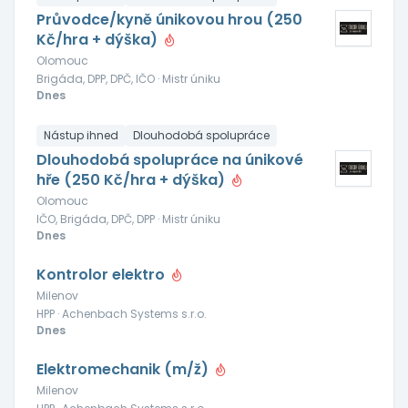
Průvodce/kyně únikovou hrou (250
Kč/hra + dýška)
Olomouc
Brigáda, DPP, DPČ, IČO · Mistr úniku
Dnes
Nástup ihned
Dlouhodobá spolupráce
Dlouhodobá spolupráce na únikové
hře (250 Kč/hra + dýška)
Olomouc
IČO, Brigáda, DPČ, DPP · Mistr úniku
Dnes
Kontrolor elektro
Milenov
HPP · Achenbach Systems s.r.o.
Dnes
Elektromechanik (m/ž)
Milenov