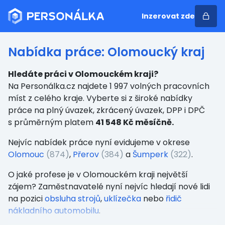
Inzerovat zde
Nabídka práce: Olomoucký kraj
Hledáte práci v Olomouckém kraji?
Na Personálka.cz najdete 1 997 volných pracovních
míst z celého kraje. Vyberte si z široké nabídky
práce na plný úvazek, zkrácený úvazek, DPP i DPČ
s průměrným platem
41 548 Kč měsíčně.
Nejvíc nabídek práce nyní evidujeme
v okrese
Olomouc
(874)
,
Přerov
(384)
a
Šumperk
(322)
.
O jaké profese je v Olomouckém kraji největší
zájem? Zaměstnavatelé nyní nejvíc hledají nové lidi
na pozici
obsluha strojů
,
uklízečka
nebo
řidič
nákladního automobilu
.