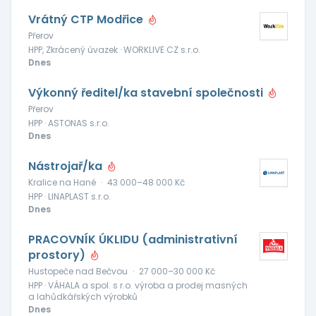
Vrátný CTP Modřice
Přerov
HPP, Zkrácený úvazek · WORKLIVE CZ s.r.o.
Dnes
Výkonný ředitel/ka stavební společnosti
Přerov
HPP · ASTONAS s.r.o.
Dnes
Nástrojař/ka
Kralice na Hané
·
43 000–48 000 Kč
HPP · LINAPLAST s.r.o.
Dnes
PRACOVNÍK ÚKLIDU (administrativní
prostory)
Hustopeče nad Bečvou
·
27 000–30 000 Kč
HPP · VÁHALA a spol. s r.o. výroba a prodej masných
a lahůdkářských výrobků
Dnes