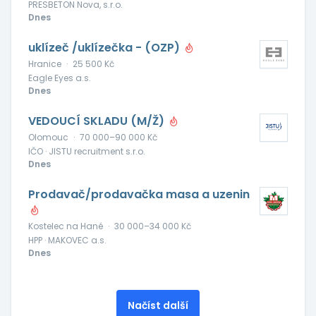
PRESBETON Nova, s.r.o.
Dnes
uklízeč /uklízečka - (OZP)
Hranice
·
25 500 Kč
Eagle Eyes a.s.
Dnes
VEDOUCÍ SKLADU (M/Ž)
Olomouc
·
70 000–90 000 Kč
IČO · JISTU recruitment s.r.o.
Dnes
Prodavač/prodavačka masa a uzenin
Kostelec na Hané
·
30 000–34 000 Kč
HPP · MAKOVEC a.s.
Dnes
Načíst další