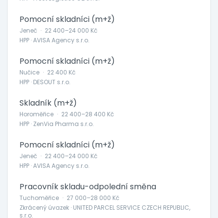
Pomocní skladníci (m+ž)
Jeneč
·
22 400–24 000 Kč
HPP · AVISA Agency s.r.o.
Pomocní skladníci (m+ž)
Nučice
·
22 400 Kč
HPP · DESOUT s.r.o.
Skladník (m+ž)
Horoměřice
·
22 400–28 400 Kč
HPP · ZenVia Pharma s.r.o.
Pomocní skladníci (m+ž)
Jeneč
·
22 400–24 000 Kč
HPP · AVISA Agency s.r.o.
Pracovník skladu-odpolední směna
Tuchoměřice
·
27 000–28 000 Kč
Zkrácený úvazek · UNITED PARCEL SERVICE CZECH REPUBLIC,
s.r.o.