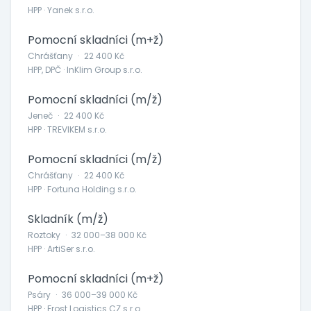
HPP · Yanek s.r.o.
Pomocní skladníci (m+ž)
Chrášťany
·
22 400 Kč
HPP, DPČ · InKlim Group s.r.o.
Pomocní skladníci (m/ž)
Jeneč
·
22 400 Kč
HPP · TREVIKEM s.r.o.
Pomocní skladníci (m/ž)
Chrášťany
·
22 400 Kč
HPP · Fortuna Holding s.r.o.
Skladník (m/ž)
Roztoky
·
32 000–38 000 Kč
HPP · ArtiSer s.r.o.
Pomocní skladníci (m+ž)
Psáry
·
36 000–39 000 Kč
HPP · Frost Logistics CZ s.r.o.