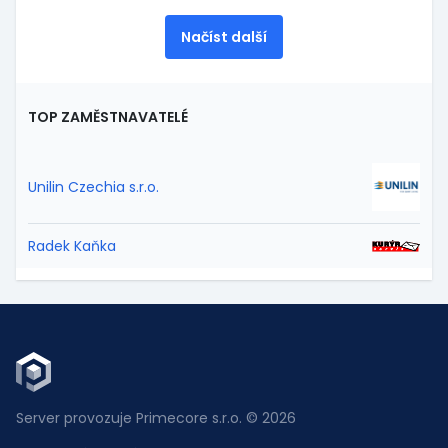
Načíst další
TOP ZAMĚSTNAVATELÉ
Unilin Czechia s.r.o.
Radek Kaňka
Server provozuje Primecore s.r.o. © 2026