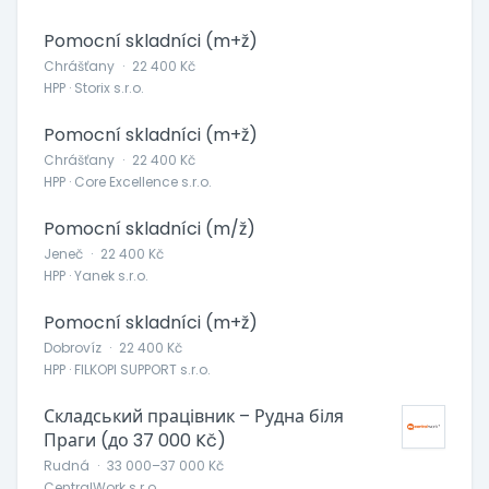
Pomocní skladníci (m+ž)
Chrášťany
·
22 400 Kč
HPP · Storix s.r.o.
Pomocní skladníci (m+ž)
Chrášťany
·
22 400 Kč
HPP · Core Excellence s.r.o.
Pomocní skladníci (m/ž)
Jeneč
·
22 400 Kč
HPP · Yanek s.r.o.
Pomocní skladníci (m+ž)
Dobrovíz
·
22 400 Kč
HPP · FILKOPI SUPPORT s.r.o.
Складський працівник – Рудна біля
Праги (до 37 000 Kč)
Rudná
·
33 000–37 000 Kč
CentralWork s.r.o.