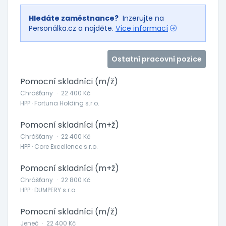
Hledáte zaměstnance?
Inzerujte na
Personálka.cz a najděte.
Více informací
Ostatní pracovní pozice
Pomocní skladníci (m/ž)
Chrášťany
·
22 400 Kč
HPP · Fortuna Holding s.r.o.
Pomocní skladníci (m+ž)
Chrášťany
·
22 400 Kč
HPP · Core Excellence s.r.o.
Pomocní skladníci (m+ž)
Chrášťany
·
22 800 Kč
HPP · DUMPERY s.r.o.
Pomocní skladníci (m/ž)
Jeneč
·
22 400 Kč