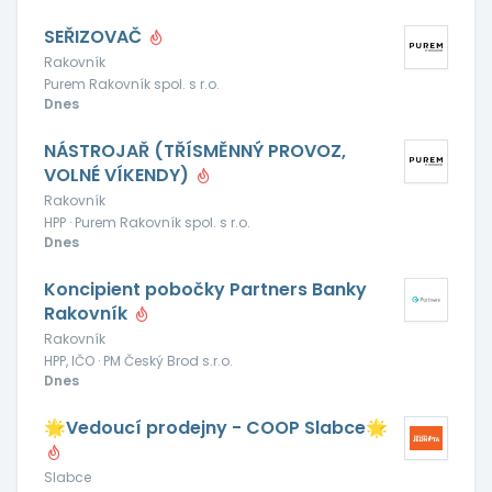
SEŘIZOVAČ
Rakovník
Purem Rakovník spol. s r.o.
Dnes
NÁSTROJAŘ (TŘÍSMĚNNÝ PROVOZ,
VOLNÉ VÍKENDY)
Rakovník
HPP · Purem Rakovník spol. s r.o.
Dnes
Koncipient pobočky Partners Banky
Rakovník
Rakovník
HPP, IČO · PM Český Brod s.r.o.
Dnes
🌟Vedoucí prodejny - COOP Slabce🌟
Slabce