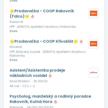
Dnes
🌟Prodavačka - COOP Rakovník
(Falco)🌟
Rakovník
HPP · JEDNOTA, spotřební družstvo v Rakovníku
Dnes
🌟Prodavačka - COOP Křivoklát🌟
Křivoklát
HPP, Zkrácený úvazek · JEDNOTA, spotřební družstvo v
Rakovníku
Dnes
Asistent/Asistentka prodeje
nákladních vozidel
Nové Strašecí
·
35 000 Kč
AR car - CZ s. r. o.
Psycholog, manželský a rodinný poradce
Rakovník, Kutná Hora
Rakovník
·
34 000–50 000 Kč