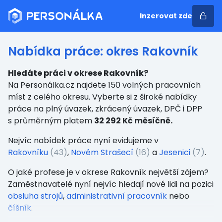
Inzerovat zde
Nabídka práce: okres Rakovník
Hledáte práci v okrese Rakovník?
Na Personálka.cz najdete 150 volných pracovních
míst z celého okresu. Vyberte si z široké nabídky
práce na plný úvazek, zkrácený úvazek, DPČ i DPP
s průměrným platem
32 292 Kč měsíčně.
Nejvíc nabídek práce nyní evidujeme v
Rakovníku
(43)
,
Novém Strašecí
(16)
a
Jesenici
(7)
.
O jaké profese je v okrese Rakovník největší zájem?
Zaměstnavatelé nyní nejvíc hledají nové lidi na pozici
obsluha strojů
,
administrativní pracovník
nebo
číšník
.