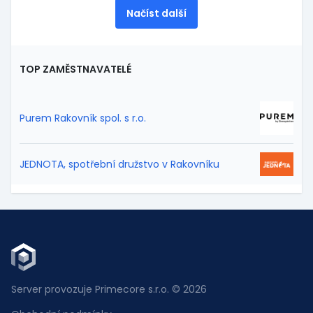
Načíst další
TOP ZAMĚSTNAVATELÉ
Purem Rakovník spol. s r.o.
JEDNOTA, spotřební družstvo v Rakovníku
Server provozuje Primecore s.r.o. © 2026