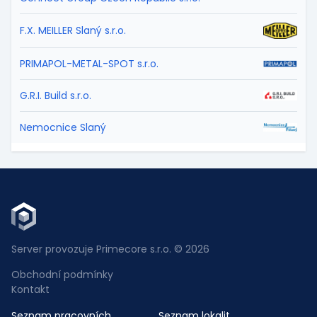
F.X. MEILLER Slaný s.r.o.
PRIMAPOL-METAL-SPOT s.r.o.
G.R.I. Build s.r.o.
Nemocnice Slaný
Server provozuje Primecore s.r.o. © 2026
Obchodní podmínky
Kontakt
Seznam pracovních
Seznam lokalit