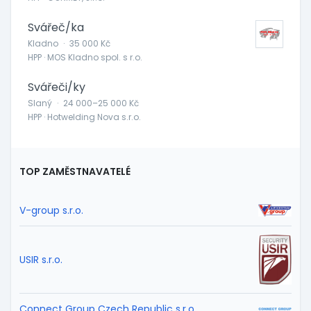
Svářeč/ka
Kladno
·
35 000 Kč
HPP · MOS Kladno spol. s r.o.
Svářeči/ky
Slaný
·
24 000–25 000 Kč
HPP · Hotwelding Nova s.r.o.
TOP ZAMĚSTNAVATELÉ
V-group s.r.o.
USIR s.r.o.
Connect Group Czech Republic s.r.o.