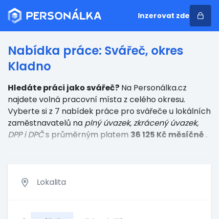
Inzerovat zde
Nabídka práce: Svářeč, okres
Kladno
Hledáte práci jako svářeč?
Na Personálka.cz
najdete volná pracovní místa z celého okresu.
Vyberte si z 7 nabídek práce
pro svářeče
u lokálních
zaměstnavatelů
na
plný úvazek, zkrácený úvazek,
DPP i DPČ
s průměrným platem
36 125 Kč měsíčně
.