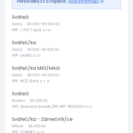
Personálka.cz a najděte.
Více informací
Svářeči
Slaný
·
43 000–50 000 Kč
HPP · L I N E T spol. s r.o.
Svářeč/ka
Slaný
·
28 500–35 500 Kč
HPP · LAUREL s.r.o.
Svářeč/ka MIG/MAG
Slaný
·
28 000–34 000 Kč
HPP · MCE Slaný s. r. o.
Svářeči
Kladno
·
40 000 Kč
DPČ, Zkrácený úvazek, DPP, HPP · PROFILAS s.r.o.
Svářeč/ka - Zámečník/ce
Dřínov
·
35 000 Kč
HPP · CORMET, s.r.o.