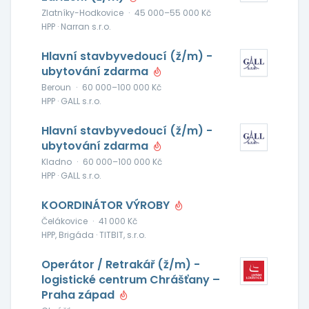
Zlatníky-Hodkovice
·
45 000–55 000 Kč
HPP · Narran s.r.o.
Hlavní stavbyvedoucí (ž/m) -
ubytování zdarma
Beroun
·
60 000–100 000 Kč
HPP · GALL s.r.o.
Hlavní stavbyvedoucí (ž/m) -
ubytování zdarma
Kladno
·
60 000–100 000 Kč
HPP · GALL s.r.o.
KOORDINÁTOR VÝROBY
Čelákovice
·
41 000 Kč
HPP, Brigáda · TITBIT, s.r.o.
Operátor / Retrakář (ž/m) -
logistické centrum Chrášťany –
Praha západ