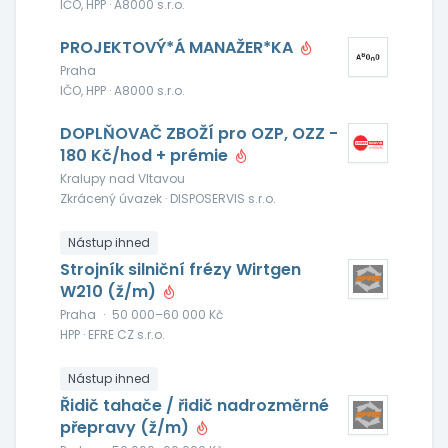
IČO, HPP · A8000 s.r.o.
PROJEKTOVÝ*Á MANAŽER*KA
Praha
IČO, HPP · A8000 s.r.o.
DOPLŇOVAČ ZBOŽÍ pro OZP, OZZ -
180 Kč/hod + prémie
Kralupy nad Vltavou
Zkrácený úvazek · DISPOSERVIS s.r.o.
Nástup ihned
Strojník silniční frézy Wirtgen
W210 (ž/m)
Praha
·
50 000–60 000 Kč
HPP · EFRE CZ s.r.o.
Nástup ihned
Řidič tahače / řidič nadrozměrné
přepravy (ž/m)