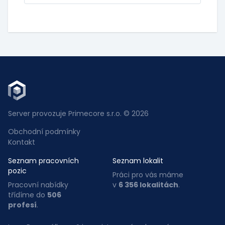
Server provozuje Primecore s.r.o. © 2026
Obchodní podmínky
Kontakt
Seznam pracovních
Seznam lokalit
pozic
Práci pro vás máme
Pracovní nabídky
v
6 356 lokalitách
.
třídíme do
506
profesí
.