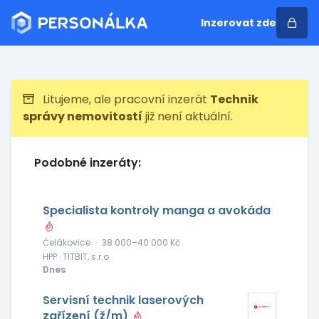
Inzerovat zde
Litujeme, ale pracovní inzerát
Technik
správy nemovitostí
již není aktuální.
Podobné inzeráty:
Specialista kontroly manga a avokáda
Čelákovice
·
38 000–40 000 Kč
HPP · TITBIT, s.r.o.
Dnes
Servisní technik laserových
zařízení (ž/m)