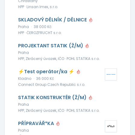
Chrášťany
HPP · Linsan Imex, s.r.o.
SKLADOVÝ DĚLNÍK / DĚLNICE
Praha
·
38 000 Kč
HPP · ČEROZFRUCHT s.r.o.
PROJEKTANT STATIK (Ž/M)
Praha
HPP, Zkrácený úvazek, IČO · POHL STATIKA s.r.o.
⚡Test operátor/ka ⚡
Kladno
·
36 000 Kč
Connect Group Czech Republic s.r.o.
STATIK KONSTRUKTÉR (Ž/M)
Praha
HPP, Zkrácený úvazek, IČO · POHL STATIKA s.r.o.
PŘÍPRAVÁŘ*KA
Praha