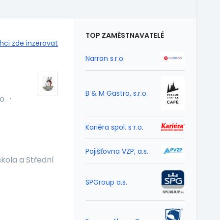
TOP ZAMĚSTNAVATELÉ
hci zde inzerovat
Narran s.r.o.
B & M Gastro, s.r.o.
o.
·
Kariéra spol. s r.o.
Pojišťovna VZP, a.s.
kola a Střední
SPGroup a.s.