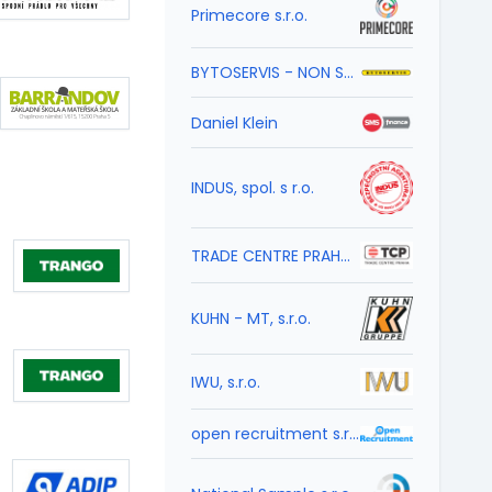
Primecore s.r.o.
BYTOSERVIS - NON STOP , s.r.o.
Daniel Klein
INDUS, spol. s r.o.
TRADE CENTRE PRAHA a.s.
KUHN - MT, s.r.o.
IWU, s.r.o.
open recruitment s.r.o.