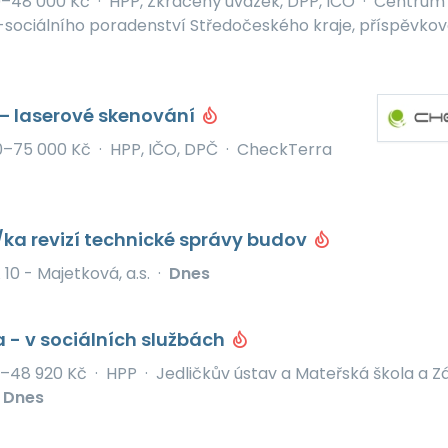
0–48 000 Kč
·
HPP, Zkrácený úvazek, DPP, IČO
·
Centrum
sociálního poradenství Středočeského kraje, příspěvko
– laserové skenování
0–75 000 Kč
·
HPP, IČO, DPČ
·
CheckTerra
ka revizí technické správy budov
10 - Majetková, a.s.
·
Dnes
a - v sociálních službách
–48 920 Kč
·
HPP
·
Jedličkův ústav a Mateřská škola a Zá
Dnes