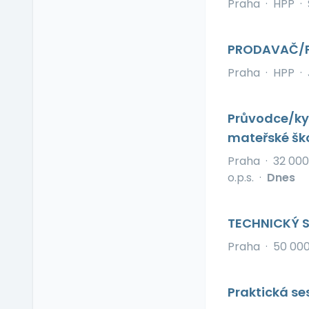
Praha
·
HPP
·
Občerstvení na
pracovišti
Pitný režim
PRODAVAČ/
Předškolní zařízení
Praha
·
HPP
·
Příspěvek na dopravu
Příspěvek na
dovolenou
Průvodce/kyn
Příspěvek na penzijní
mateřské šk
připojištění
Praha
·
32 000
Příspěvek na
o.p.s.
·
Dnes
soukromé životní
pojištění
Příspěvek na
TECHNICKÝ S
ubytování
Příspěvek na volný čas
Praha
·
50 00
Příspěvek na
vzdělávání
Praktická se
Profesní/osobní kouč