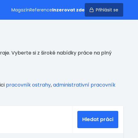
Magazín
Reference
Inzerovat zde
Přihlásit se
aje. Vyberte si z široké nabídky práce na plný
ici
pracovník ostrahy
,
administrativní pracovník
Hledat práci