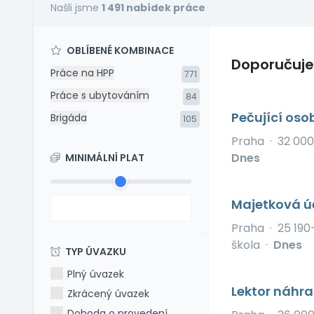
Našli jsme
1 491 nabídek práce
OBLÍBENÉ KOMBINACE
Doporučuj
Práce na HPP
771
Práce s ubytováním
84
Pečující oso
Brigáda
105
Praha
·
32 000
Dnes
MINIMÁLNÍ PLAT
Majetková ú
Praha
·
25 190
škola
·
Dnes
TYP ÚVAZKU
Plný úvazek
Lektor náhra
Zkrácený úvazek
Dohoda o provedení