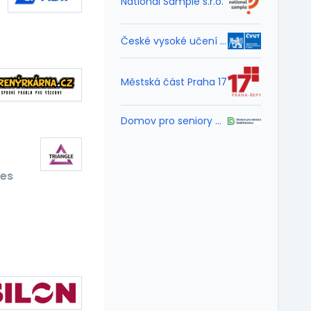
National Sample s.r.o.
České vysoké učení technické v Praze
Městská část Praha 17
Domov pro seniory Dobřichovice
es