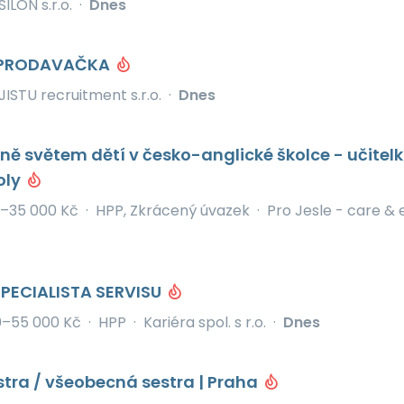
SILON s.r.o.
·
Dnes
PRODAVAČKA
JISTU recruitment s.r.o.
·
Dnes
ě světem dětí v česko-anglické školce - učitel
oly
–35 000 Kč
·
HPP, Zkrácený úvazek
·
Pro Jesle - care & 
PECIALISTA SERVISU
0–55 000 Kč
·
HPP
·
Kariéra spol. s r.o.
·
Dnes
stra / všeobecná sestra | Praha