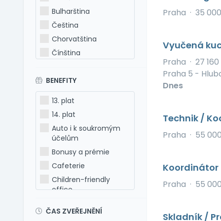
Bulharština
Praha
·
35 00
Čeština
Chorvatština
Vyučená ku
Čínština
Praha
·
27 160
Estonština
Praha 5 - Hlub
BENEFITY
Francouzština
Dnes
Hebrejština
13. plat
Holandština
14. plat
Technik / Ko
Italština
Auto i k soukromým
Praha
·
55 00
Japonština
účelům
Latina
Bonusy a prémie
Litevština
Cafeterie
Koordinátor
Lotyšština
Children-friendly
Praha
·
55 00
office
Maďarština
Dog-friendly office
Makedonština
ČAS ZVEŘEJNĚNÍ
Skladník / P
Dovolená 5 týdnů
Němčina