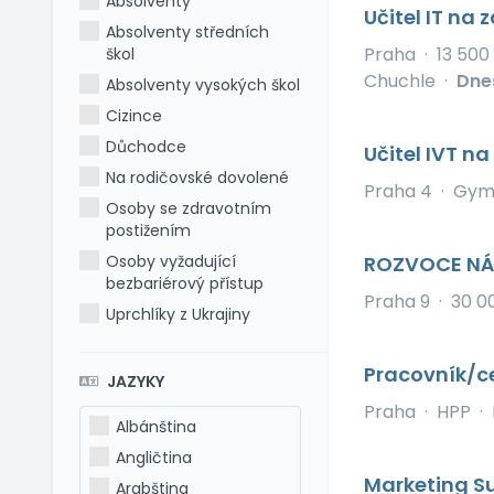
Absolventy
Učitel IT na 
Absolventy středních
Praha
·
13 500
škol
Chuchle
·
Dne
Absolventy vysokých škol
Cizince
Důchodce
Učitel IVT n
Na rodičovské dovolené
Praha 4
·
Gymn
Osoby se zdravotním
postižením
Osoby vyžadující
ROZVOCE NÁ
bezbariérový přístup
Praha 9
·
30 0
Uprchlíky z Ukrajiny
Pracovník/c
JAZYKY
Praha
·
HPP
·
Albánština
Angličtina
Marketing S
Arabština