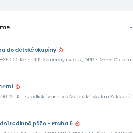
eme
C
ba do dětské skupiny
–35 000 Kč
·
HPP, Zkrácený úvazek, DPP
·
MomsCare s.r.
četní
–36 210 Kč
·
Jedličkův ústav a Mateřská škola a Základní š
dní rodinné péče - Praha 6