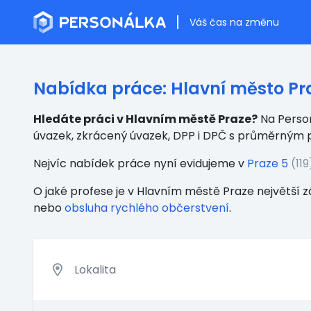
Váš čas na změnu
Nabídka práce: Hlavní město P
Hledáte práci v Hlavním městě Praze?
Na Person
úvazek, zkrácený úvazek, DPP i DPČ s průměrným
Nejvíc nabídek práce nyní evidujeme
v
Praze 5
(119
O jaké profese je v Hlavním městě Praze největší z
nebo
obsluha rychlého občerstvení
.