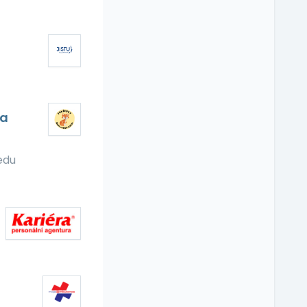
ka
edu