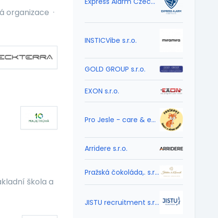
Express Alarm Czech s.r.o.
vá organizace
·
INSTICVibe s.r.o.
GOLD GROUP s.r.o.
EXON s.r.o.
Pro Jesle - care & edu o.p.s.
Arridere s.r.o.
Pražská čokoláda,. s.r.o.
kladní škola a
JISTU recruitment s.r.o.