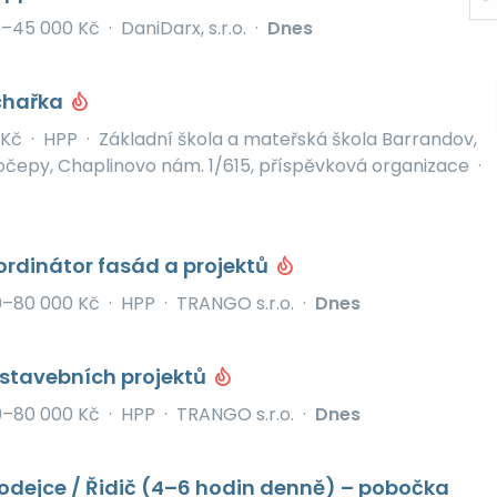
0–45 000 Kč
·
DaniDarx, s.r.o.
·
Dnes
chařka
 Kč
·
HPP
·
Základní škola a mateřská škola Barrandov,
očepy, Chaplinovo nám. 1/615, příspěvková organizace
·
ordinátor fasád a projektů
0–80 000 Kč
·
HPP
·
TRANGO s.r.o.
·
Dnes
 stavebních projektů
0–80 000 Kč
·
HPP
·
TRANGO s.r.o.
·
Dnes
rodejce / Řidič (4–6 hodin denně) – pobočka