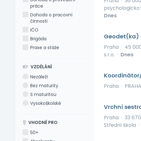
Praha
·
36 00
práce
psychologicko-
Dohoda o pracovní
Dnes
činnosti
IČO
Geodet(ka) 
Brigáda
Praha
·
45 00
Praxe a stáže
s.r.o.
·
Dnes
VZDĚLÁNÍ
Koordinátor/
Nezáleží
Bez maturity
Praha
·
PRAHA 
S maturitou
Vysokoškolské
Vrchní sestr
Praha
·
33 670
VHODNÉ PRO
Střední škola
·
50+