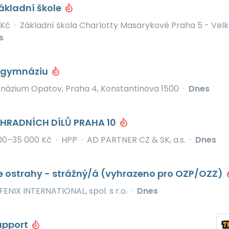
základní škole
 Kč
·
Základní škola Charlotty Masarykové Praha 5 - Vel
s
a gymnáziu
ázium Opatov, Praha 4, Konstantinova 1500
·
Dnes
HRADNÍCH DÍLŮ PRAHA 10
00–35 000 Kč
·
HPP
·
AD PARTNER CZ & SK, a.s.
·
Dnes
e ostrahy - strážný/á (vyhrazeno pro OZP/OZZ)
FENIX INTERNATIONAL, spol. s r.o.
·
Dnes
upport