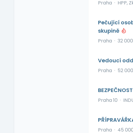
Praha
·
HPP, Z
Provize z prodeje
Pružná pracovní doba
Rekreace ve firemním
Pečující oso
zařízení
skupině
Relax zóna
Praha
·
32 000
Sick days
Stravenkový paušál
Stravenky
Vedoucí odd
Ubytování
Praha
·
52 000
V zahraničí
Vlastní organizace
BEZPEČNOSTN
práce
Výrobky a služby se
Praha 10
·
INDU
slevou
Vzdělávací kurzy a
školení
PŘÍPRAVÁŘK
Zaměstnanecké
Praha
·
45 00