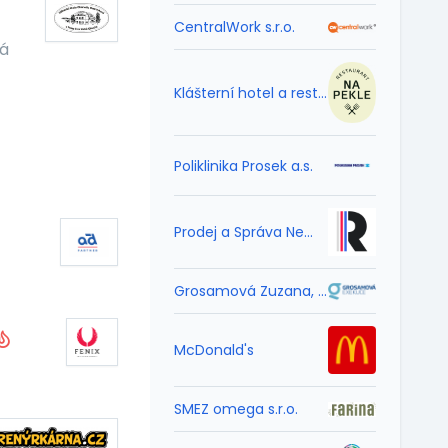
CentralWork s.r.o.
ká
Klášterní hotel a restaurace Strahov s.r.o.
Poliklinika Prosek a.s.
Prodej a Správa Nemovitostí s.r.o.
Grosamová Zuzana, Mgr. – soudní exekutorka
McDonald's
SMEZ omega s.r.o.