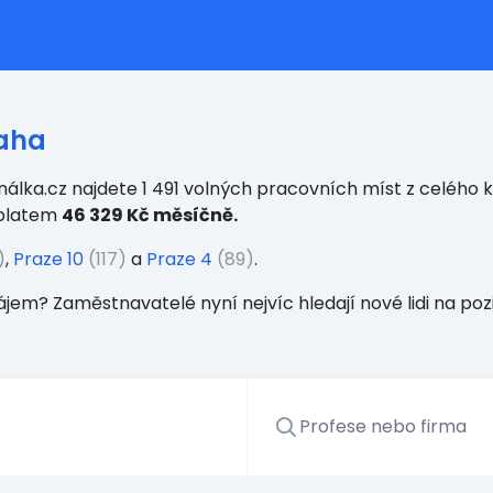
raha
álka.cz najdete 1 491 volných pracovních míst z celého kr
 platem
46 329 Kč měsíčně.
)
,
Praze 10
(117)
a
Praze 4
(89)
.
ájem? Zaměstnavatelé nyní nejvíc hledají nové lidi na poz