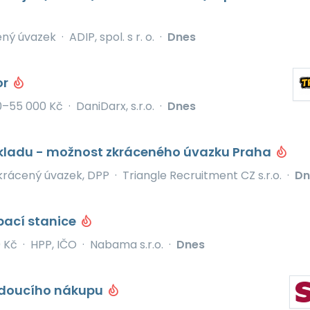
ený úvazek
·
ADIP, spol. s r. o.
·
Dnes
or
0–55 000 Kč
·
DaniDarx, s.r.o.
·
Dnes
skladu - možnost zkráceného úvazku Praha
krácený úvazek, DPP
·
Triangle Recruitment CZ s.r.o.
·
Dn
pací stanice
 Kč
·
HPP, IČO
·
Nabama s.r.o.
·
Dnes
edoucího nákupu