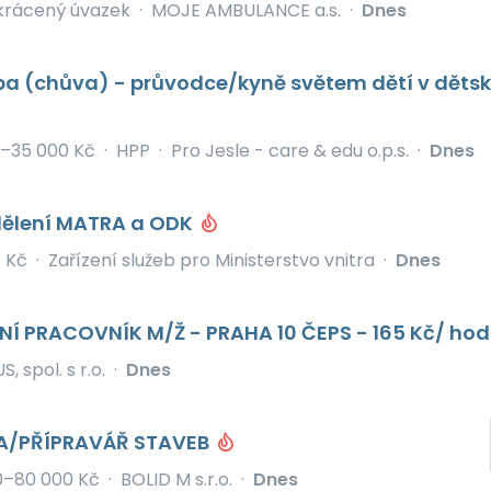
krácený úvazek
·
MOJE AMBULANCE a.s.
·
Dnes
ba (chůva) - průvodce/kyně světem dětí v děts
–35 000 Kč
·
HPP
·
Pro Jesle - care & edu o.p.s.
·
Dnes
ělení MATRA a ODK
 Kč
·
Zařízení služeb pro Ministerstvo vnitra
·
Dnes
Í PRACOVNÍK M/Ž - PRAHA 10 ČEPS - 165 Kč/ hod
S, spol. s r.o.
·
Dnes
A/PŘÍPRAVÁŘ STAVEB
0–80 000 Kč
·
BOLID M s.r.o.
·
Dnes