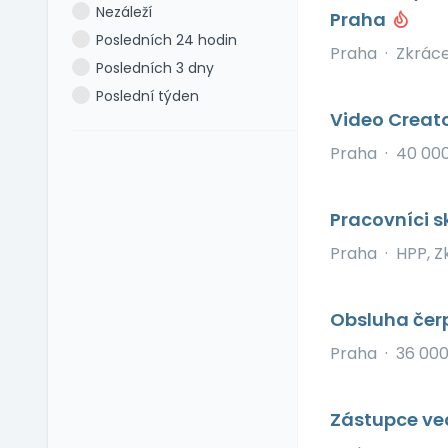
Nezáleží
Praha
Dovolená 6 týdnů
Polština
Posledních 24 hodin
Dovolená navíc
Portugalština
Praha
·
Zkrác
Posledních 3 dny
Firemní akce
Rumunština
Poslední týden
Firemní fitness
Ruština
Video Creat
Firemní školka
Slovenština
Praha
·
40 00
Jazykové kurzy
Slovinština
Jiné výhody
Španělština
Jízdní výhody
Pracovníci 
Turečtina
Mimo okres bydliště
Ukrajinština
Praha
·
HPP, Z
Mobilní telefon
Uzbečtina
Možnost home office
Vietnamština
Obsluha čer
Multisport karta
Praha
·
36 000
Nadstandardní
zdravotní péče
Naturální výhody
Zástupce v
Notebook