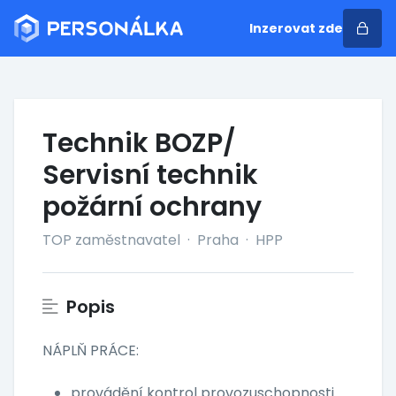
Inzerovat zde
Technik BOZP/
Servisní technik
požární ochrany
TOP zaměstnavatel
·
Praha
·
HPP
Popis
NÁPLŇ PRÁCE:
provádění kontrol provozuschopnosti