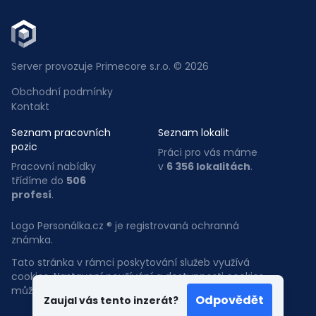
Server provozuje Primecore s.r.o. © 2026
Obchodní podmínky
Kontakt
Seznam pracovních
Seznam lokalit
pozic
Práci pro vás máme
Pracovní nabídky
v
6 356 lokalitách
.
třídíme do
506
profesí
.
Logo Personálka.cz ® je registrovaná ochranná
známka.
Tato stránka v rámci poskytování služeb využívá
cookies. Nastavení používání a dostupnosti cookies
můžete upravit v nastavení prohlížeče.
Odpovědět
Zaujal vás tento inzerát?