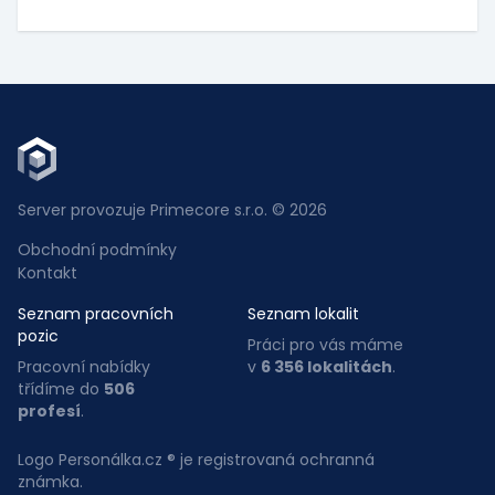
Server provozuje Primecore s.r.o. © 2026
Obchodní podmínky
Kontakt
Seznam pracovních
Seznam lokalit
pozic
Práci pro vás máme
Pracovní nabídky
v
6 356 lokalitách
.
třídíme do
506
profesí
.
Logo Personálka.cz ® je registrovaná ochranná
známka.