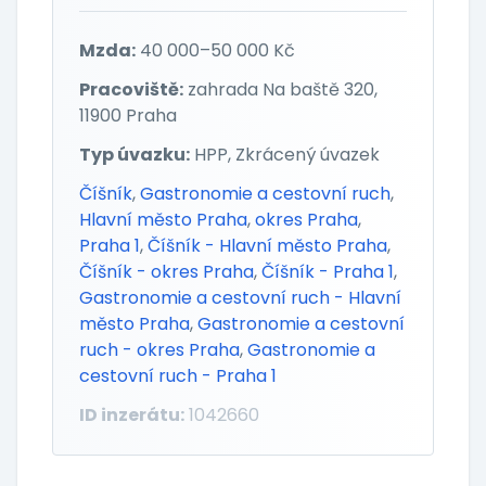
Mzda:
40 000–50 000 Kč
Pracoviště:
zahrada Na baště 320,
11900 Praha
Typ úvazku:
HPP, Zkrácený úvazek
Číšník
,
Gastronomie a cestovní ruch
,
Hlavní město Praha
,
okres Praha
,
Praha 1
,
Číšník - Hlavní město Praha
,
Číšník - okres Praha
,
Číšník - Praha 1
,
Gastronomie a cestovní ruch - Hlavní
město Praha
,
Gastronomie a cestovní
ruch - okres Praha
,
Gastronomie a
cestovní ruch - Praha 1
ID inzerátu:
1042660