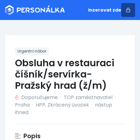
Inzerovat zde
Urgentní nábor
Obsluha v restauraci
číšník/servírka-
Pražský hrad (ž/m)
Doporučujeme
·
TOP zaměstnavatel
·
Praha
·
HPP, Zkrácený úvazek
·
nástup
ihned
Popis