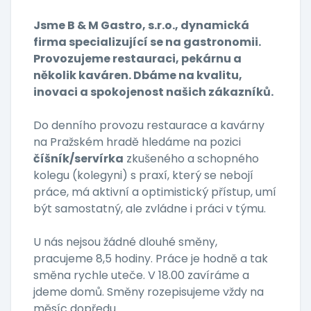
Jsme B & M Gastro, s.r.o., dynamická
firma specializující se na gastronomii.
Provozujeme restauraci, pekárnu a
několik kaváren. Dbáme na kvalitu,
inovaci a spokojenost našich zákazníků.
Do denního provozu restaurace a kavárny
na Pražském hradě hledáme na pozici
číšník/servírka
zkušeného a schopného
kolegu (kolegyni) s praxí, který se nebojí
práce, má aktivní a optimistický přístup, umí
být samostatný, ale zvládne i práci v týmu.
U nás nejsou žádné dlouhé směny,
pracujeme 8,5 hodiny. Práce je hodně a tak
směna rychle uteče. V 18.00 zavíráme a
jdeme domů. Směny rozepisujeme vždy na
měsíc dopředu.