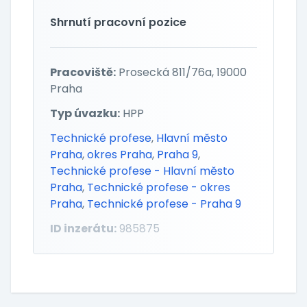
Shrnutí pracovní pozice
Pracoviště:
Prosecká 811/76a, 19000
Praha
Typ úvazku:
HPP
Technické profese
,
Hlavní město
Praha
,
okres Praha
,
Praha 9
,
Technické profese - Hlavní město
Praha
,
Technické profese - okres
Praha
,
Technické profese - Praha 9
ID inzerátu:
985875