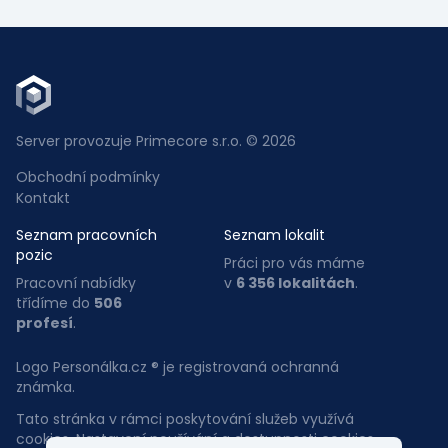
Server provozuje Primecore s.r.o. © 2026
Obchodní podmínky
Kontakt
Seznam pracovních
Seznam lokalit
pozic
Práci pro vás máme
Pracovní nabídky
v
6 356 lokalitách
.
třídíme do
506
profesí
.
Logo Personálka.cz ® je registrovaná ochranná
známka.
Tato stránka v rámci poskytování služeb využívá
cookies. Nastavení používání a dostupnosti cookies